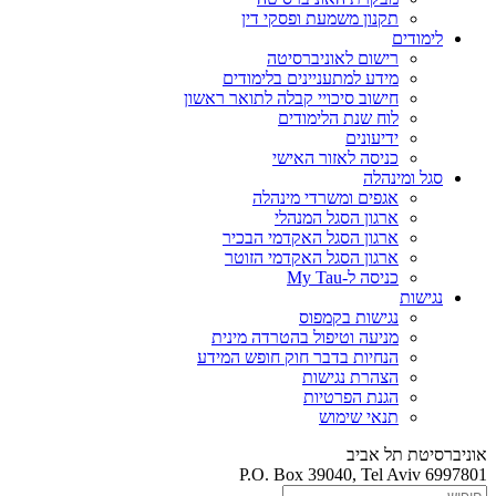
תקנון משמעת ופסקי דין
לימודים
רישום לאוניברסיטה
מידע למתעניינים בלימודים
חישוב סיכויי קבלה לתואר ראשון
לוח שנת הלימודים
ידיעונים
כניסה לאזור האישי
סגל ומינהלה
אגפים ומשרדי מינהלה
ארגון הסגל המנהלי
ארגון הסגל האקדמי הבכיר
ארגון הסגל האקדמי הזוטר
כניסה ל-My Tau
נגישות
נגישות בקמפוס
מניעה וטיפול בהטרדה מינית
הנחיות בדבר חוק חופש המידע
הצהרת נגישות
הגנת הפרטיות
תנאי שימוש
אוניברסיטת תל אביב
P.O. Box 39040, Tel Aviv 6997801