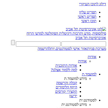
דילוג לתוכן העיקרי
תפריט עליון
תפריט ראשי
תוכן ראשי
פילוסופיה, מדע ותרבות דיגיטלית
הפקולטה למדעי הרוח
אוניברסיטת תל אביב
מערכת פניות
אזור אישי לסטודנטים.יות
להרשמה
אודות
אודות
אודות התוכנית
למה ללמוד אצלנו?
למועמד.ת
מידע למועמד.ת
קבלה והרשמה
היקף הלימודים
תקצירי קורסים
ידיעון
לסטודנט.ית
מידע לסטודנט.ית