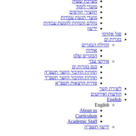
מערכת שעות
מועדי לימוד
תקצירי קורסים
מועדי הגשת עבודות
נהלים והנחיות להגשת עבודות
ידיעון
סגל אקדמי
בוגרות.ים
קהילת הבוגרים
אודות
הבוגרים שלנו
אירועי עבר
כנס בוגרות.ים
תחרות החיבור הקצר תשפ"ה
תחרות החיבור הקצר תשפ"ד
סדרת הרצאות תשפ"א
ליצירת קשר
הודעות ואירועים
English
English
About us
Curriculum
Academic Staff
ידיעון תשפ"ה