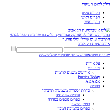
דילוג לתוכן העיקרי
תפריט עליון
תפריט ראשי
תוכן ראשי
המכון הישראלי לפואטיקה וסמיוטיקה ע"ש פורטר
בית הספר למדעי
התרבות ע"ש שירלי ולזלי פורטר
אוניברסיטת תל אביב
מערכת פניות
אזור אישי לסטודנטים.יות
להרשמה
על אודות
אירועים
אירועים משנים קודמות
Poetics Today
ADARR
ספרים
סדרת "ספרות משמעות תרבות"
עברית שפה חיה
ספרים נוספים בסדרה
בנימין הרשב
ספרים בתמיכת המכון