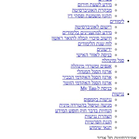
מידע לשעת חירום
מבקרת האוניברסיטה
תקנון משמעת ופסקי דין
לימודים
רישום לאוניברסיטה
מידע למתעניינים בלימודים
חישוב סיכויי קבלה לתואר ראשון
לוח שנת הלימודים
ידיעונים
כניסה לאזור האישי
סגל ומינהלה
אגפים ומשרדי מינהלה
ארגון הסגל המנהלי
ארגון הסגל האקדמי הבכיר
ארגון הסגל האקדמי הזוטר
כניסה ל-My Tau
נגישות
נגישות בקמפוס
מניעה וטיפול בהטרדה מינית
הנחיות בדבר חוק חופש המידע
הצהרת נגישות
הגנת הפרטיות
תנאי שימוש
אוניברסיטת תל אביב