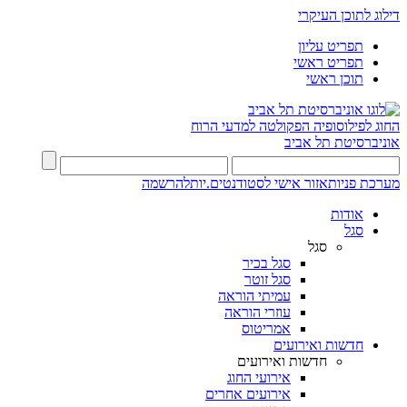
דילוג לתוכן העיקרי
תפריט עליון
תפריט ראשי
תוכן ראשי
החוג לפילוסופיה
הפקולטה למדעי הרוח
אוניברסיטת תל אביב
מערכת פניות
אזור אישי לסטודנטים.יות
להרשמה
אודות
סגל
סגל
סגל בכיר
סגל זוטר
עמיתי הוראה
עוזרי הוראה
אמריטוס
חדשות ואירועים
חדשות ואירועים
אירועי החוג
אירועים אחרים