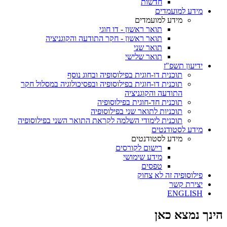
חדשות
מידע למועמדים
מידע למועמדים
תואר ראשון - דו חוגי
תואר ראשון - חקר התודעה והקוגניציה
תואר שני
תואר שלישי
ידיעון תשפ"ז
תוכנית דו-חוגית בפילוסופיה ובחוג נוסף
תוכנית דו-חוגית בפילוסופיה ובפסיכולוגיה במסלול חקר
התודעה והקוגניציה
תוכנית חד-חוגית בפילוסופיה
תוכניות לתואר שני בפילוסופיה
תוכנית לימודי השלמה לקראת התואר השני בפילוסופיה
מידע לסטודנטים
מידע לסטודנטים
רישום לקורסים
מידע שימושי
טפסים
פילוסופיה זה לא צחוק
יצירת קשר
ENGLISH
הינך נמצא כאן