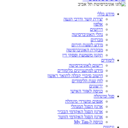
מידע כללי
יצירת קשר ודרכי הגעה
אלפון
דרושים
נהלי האוניברסיטה
מכרזים
מידע לשעת חירום
מבקרת האוניברסיטה
תקנון משמעת ופסקי דין
לימודים
רישום לאוניברסיטה
מידע למתעניינים בלימודים
חישוב סיכויי קבלה לתואר ראשון
לוח שנת הלימודים
ידיעונים
כניסה לאזור האישי
סגל ומינהלה
אגפים ומשרדי מינהלה
ארגון הסגל המנהלי
ארגון הסגל האקדמי הבכיר
ארגון הסגל האקדמי הזוטר
כניסה ל-My Tau
נגישות