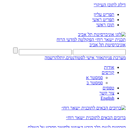
דילוג לתוכן העיקרי
תפריט עליון
תפריט ראשי
תוכן ראשי
תכנית ״שאר רוח״
הפקולטה למדעי הרוח
אוניברסיטת תל אביב
מערכת פניות
אזור אישי לסטודנטים.יות
להרשמה
אודות
קורסים
סמסטר א
סמסטר ב
טפסים
צור קשר
English
ברוכים הבאים לתוכנית ״שאר רוח״
הזדמנות לגעת בלב הידע האנושי ולחשוב מחדש על העולם