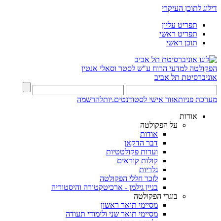
דילוג לתוכן העיקרי
תפריט עליון
תפריט ראשי
תוכן ראשי
הפקולטה למדעי הרוח
ע"ש לסטר וסאלי אנטין
אוניברסיטת תל אביב
מערכת פניות
אזור אישי לסטודנטים.יות
להרשמה
אודות
על הפקולטה
אודות
דבר הדקאן
ועדות פקולטטיות
קולות קוראים
גלריות
לזכר חללי הפקולטה
בניין גילמן - ארכיטקטורה והיסטוריה
בוגרי הפקולטה
מסיימי תואר ראשון
מסיימי תואר שני ולימודי תעודה