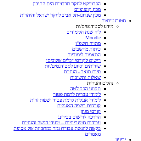
הפרוייקט לחקר תרבויות הים התיכון
מכון קונפוציוס
מכון שנדונג-תל אביב לחקר ישראל והיהדות
סטודנטים/ות
מידע לסטודנטים/ות
לוח שנת הלימודים
Moodle
מתווה תשפ"ו
כיתות מחשבים
התאמות לימודיות
רישום לקורסי ״כלים שלובים״
שירותים וסיוע לסטודנטים/יות
סיום תואר - הנחיות
שאלות ותשובות
נהלים והנחיות
תקנוני הפקולטה
לימודי עברית לרמת פטור
לימודי אנגלית לרמת פטור ושפות זרות
קורסים בשפה האנגלית
קורסי מגוון
הדרכה לרישום בבידינג
עבודות סמינריוניות – מועדי הגשה והנחיות
בקשה להגשת עבודת גמר במתכונת של אסופת
מאמרים
ידיעון