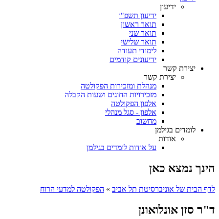
ידיעון
ידיעון תשפ"ו
תואר ראשון
תואר שני
תואר שלישי
לימודי תעודה
ידיעונים קודמים
יצירת קשר
יצירת קשר
מנהלת ומזכירות הפקולטה
מזכירויות החוגים ושעות הקבלה
אלפון הפקולטה
אלפון - סגל מנהלי
מחשוב
לומדים בגילמן
אודות
על אודות לומדים בגילמן
הינך נמצא כאן
לדף הבית של אוניברסיטת תל אביב
»
הפקולטה למדעי הרוח
ד"ר סזן אונלואונן