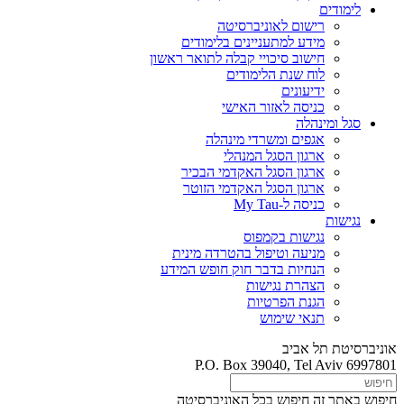
לימודים
רישום לאוניברסיטה
מידע למתעניינים בלימודים
חישוב סיכויי קבלה לתואר ראשון
לוח שנת הלימודים
ידיעונים
כניסה לאזור האישי
סגל ומינהלה
אגפים ומשרדי מינהלה
ארגון הסגל המנהלי
ארגון הסגל האקדמי הבכיר
ארגון הסגל האקדמי הזוטר
כניסה ל-My Tau
נגישות
נגישות בקמפוס
מניעה וטיפול בהטרדה מינית
הנחיות בדבר חוק חופש המידע
הצהרת נגישות
הגנת הפרטיות
תנאי שימוש
אוניברסיטת תל אביב
P.O. Box 39040, Tel Aviv 6997801
חיפוש באתר זה
חיפוש בכל האוניברסיטה