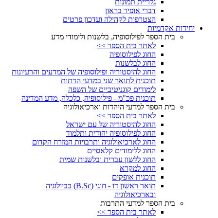
גלריית תמונות
דברי אופיר בראון
הצטרפות לקהילה ועדכון פרטים
יחידות אקדמיות
בית הספר לפילוסופיה, בלשנות ולימודי מדע
לאתר בית הספר >>
החוג לפילוסופיה
החוג לבלשנות
החוג להיסטוריה ופילוסופיה של המדעים והרעיונות
תוכנית לתואר שני במדעי הדתות
לימודים קוגניטיביים של השפה
תוכנית פכ"מ - פילוסופיה, כלכלה, מדע המדינה
בית הספר למדעי היהדות וארכיאולוגיה
לאתר בית הספר >>
החוג להיסטוריה של עם ישראל
החוג לפילוסופיה יהודית ותלמוד
החוג לארכיאולוגיה ותרבויות המזרח הקדום
החוג ללימודים קלאסיים
החוג ללשון עברית ובלשנות שמית
החוג למקרא
תוכנית אופקים
תואר ראשון דו - חוגי (B.Sc) בביולוגיה
ובארכיאולוגיה
בית הספר למדעי התרבות
לאתר בית הספר >>