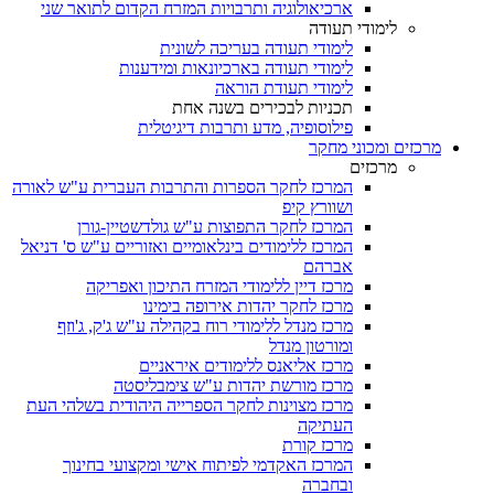
ארכיאולוגיה ותרבויות המזרח הקדום לתואר שני
לימודי תעודה
לימודי תעודה בעריכה לשונית
לימודי תעודה בארכיונאות ומידענות
לימודי תעודת הוראה
תכניות לבכירים בשנה אחת
פילוסופיה, מדע ותרבות דיגיטלית
מרכזים ומכוני מחקר
מרכזים
המרכז לחקר הספרות והתרבות העברית ע"ש לאורה
ושוורץ קיפ
המרכז לחקר התפוצות ע"ש גולדשטיין-גורן
המרכז ללימודים בינלאומיים ואזוריים ע"ש ס' דניאל
אברהם
מרכז דיין ללימודי המזרח התיכון ואפריקה
מרכז לחקר יהדות אירופה בימינו
מרכז מנדל ללימודי רוח בקהילה ע"ש ג'ק, ג'וזף
ומורטון מנדל
מרכז אליאנס ללימודים איראניים
מרכז מורשת יהדות ע"ש צימבליסטה
מרכז מצוינות לחקר הספרייה היהודית בשלהי העת
העתיקה
מרכז קורת
המרכז האקדמי לפיתוח אישי ומקצועי בחינוך
ובחברה