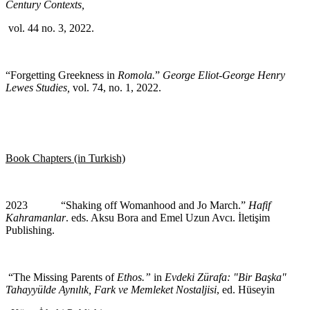
Century Contexts,
vol. 44 no.
3, 2022.
“Forgetting Greekness in
Romola.
”
George Eliot-George Henry
Lewes Studies,
vol. 74, no. 1, 2022.
Book Chapters (in Turkish)
2023
“Shaking off Womanhood and Jo March.”
Hafif
Kahramanlar
. eds. Aksu Bora and Emel Uzun Avcı. İletişim
Publishing.
“The Missing Parents of
Ethos.”
in
Evdeki Zürafa: "Bir Başka"
Tahayyülde Aynılık, Fark ve Memleket Nostaljisi
, ed. Hüseyin