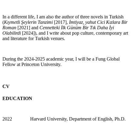
In a different life, I am also the author of three novels in Turkish
(
Kıymetli Şeylerin Tanzimi
[2017],
İmtiyaz, yahut Cici Kızlara Bir
Roman
[2021] and
Cennetteki İlk Günüm Bir Tık Daha İyi
Olabilirdi
[2024]), and I write about pop culture, contemporary art
and literature for Turkish venues.
During the 2024-2025 academic year, I will be a Fung Global
Fellow at Princeton University.
CV
EDUCATION
2022 Harvard University, Department of English, Ph.D.