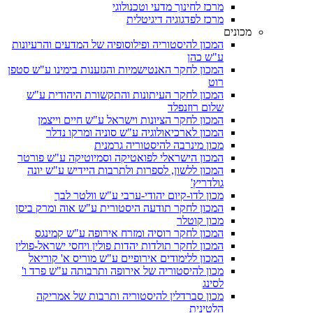
מרכז לחינוך מדעי וטכנולוגי
מרכז לפדגוגיה דיגיטלית
מכונים
המכון להיסטוריה ופילוסופיה של המדעים והרעיונות
ע"ש כהן
המכון לחקר האנטישמיות והגזענות בימינו ע"ש סטפן
רוט
המכון לחקר העיתונות והתקשורת היהודית ע"ש
שלום רוזנפלד
המכון לחקר הציונות וישראל ע"ש חיים וייצמן
המכון לארכיאולוגיה ע"ש סוניה ומרקו נדלר
מכון מינרבה להיסטוריה גרמנית
המכון הישראלי לפואטיקה וסמיוטיקה ע"ש פורטר
המכון ללשון, לספרות ולתרבות היידיש ע"ש יונה
גולדריץ'
מכון לדו-קיום יהודי-ערבי ע"ש וולטר לבך
המכון לחקר תודעה היסטורית ע"ש אוה ומרק ביסן
מכון קוטלר
המכון לחקר רוסיה ומזרח אירופה ע"ש קמינגס
המכון לחקר תולדות יהדות פולין ויחסי ישראל-פולין
המכון ללימודים אירופיים ע"ש מוריס א' קוריאל
מכון להיסטוריה של אירופה ותרבותה ע"ש פרד ו'
לסינג
מכון סברדלין להיסטוריה ותרבות של אמריקה
הלטינית