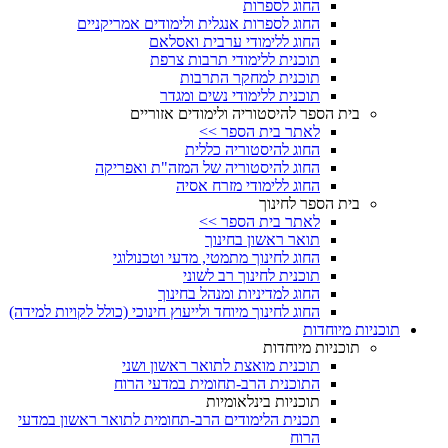
החוג לספרות
החוג לספרות אנגלית ולימודים אמריקניים
החוג ללימודי ערבית ואסלאם
תוכנית ללימודי תרבות צרפת
תוכנית למחקר התרבות
תוכנית ללימודי נשים ומגדר
בית הספר להיסטוריה ולימודים אזוריים
לאתר בית הספר >>
החוג להיסטוריה כללית
החוג להיסטוריה של המזה"ת ואפריקה
החוג ללימודי מזרח אסיה
בית הספר לחינוך
לאתר בית הספר >>
תואר ראשון בחינוך
החוג לחינוך מתמטי, מדעי וטכנולוגי
תוכנית לחינוך רב לשוני
החוג למדיניות ומנהל בחינוך
החוג לחינוך מיוחד ולייעוץ חינוכי (כולל לקויות למידה)
תוכניות מיוחדות
תוכניות מיוחדות
תוכנית מואצת לתואר ראשון ושני
התוכנית הרב-תחומית במדעי הרוח
תוכניות בינלאומיות
תכנית הלימודים הרב-תחומית לתואר ראשון במדעי
הרוח