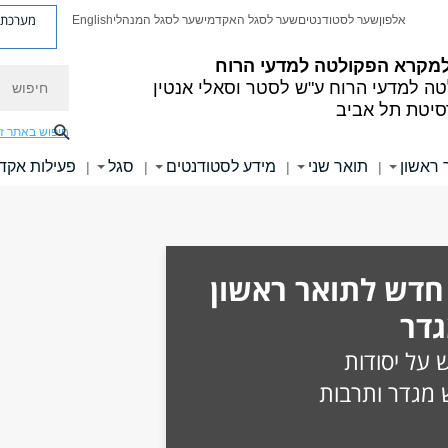
מערכת פ
אלפון
שער לסטודנטים
שער לסגל האקדמי
שער לסגל המנהלי
English
למקרא
הפקולטה למדעי הרוח
חיפוש
ה למדעי הרוח
ע"ש לסטר וסאלי אנטין
סיטת תל אביב
חיפוש באתר ז
 ראשון
תואר שני
מידע לסטודנטים
סגל
פעילות אקד
|
|
|
|
 חדש לתואר ראשון
גדר
 על יסודות
ש מגדר ותרבות