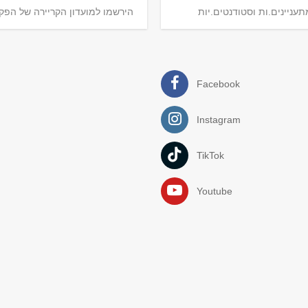
לפקולטה למדעי
תעניינים.ות וסטודנטים.יות
הירשמו למועדון הקריירה של הפקו
וסאלי אנטין
למציאת משרת החלומות
 פרספקטיבה, של
Facebook
Instagram
TikTok
Youtube