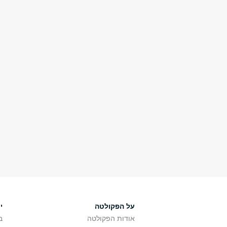
מערכת הפניות 
כאן בשבילכם
איפה משלמים שכר לימ
פתוחה? ואיך בכלל מג
סטודנטיות וסטודנטים 
על הפקולטה
י
אודות הפקולטה
ב