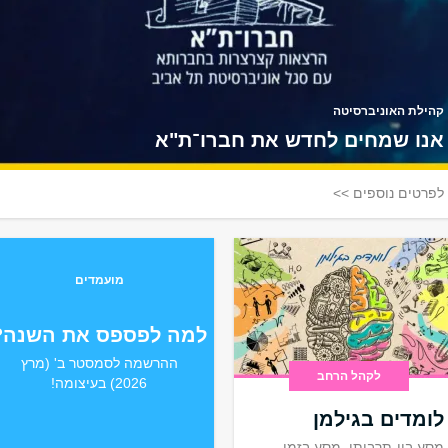
קהילת האוניברסיטה
אנו שמחים לחדש את חברו־ת"א
לפרטים נוספים >>
מועמדים
למה לפספס את השנה?
ההרשמה לסמסטר ב' (מרץ
לקהל הרחב
2026) בעיצומה!
לומדים בגילמן
מסע בין-תרבותי, מסע בזמן,