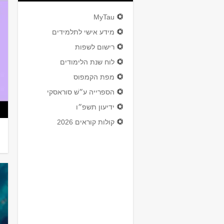
MyTau
מידע אישי לתלמידים
רישום לשפות
ברכות למצטייני
לוח שנת הלימודים
לשנת תשפ"ה
מפת הקמפוס
הספרייה ע״שׁ סוראסקי
ידיעון תשפ״ו
קולות קוראים 2026