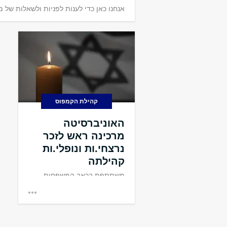
ברוכים הבאים 
אנחנו כאן כדי לענות לפניות ולשאלות של מ
הרוח ע"ש לסטר 
מרחב של מחשבה, של
ביקורת ושל תקווה.
קהילת הקמפוס
האוניברסיטה
מרכינה ראש לזכר
נרצחי.ות ונופלי.ות
קהילתה
משתתפת בכאב המשפחות
שאיבדו את יקיריהן במלחמת
'חרבות ברזל'