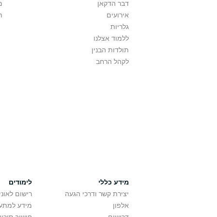
דבר הדקאן
מ
אירועים
ת
גלריות
ללמוד אצלנו
תולדות הבנין
לקהל הרחב
תוכנית מואצת 
הרוח!
מידע כללי
לימודים
יצירת קשר ודרכי הגעה
רישום לאונ
אלפון
מידע למתענ
תו