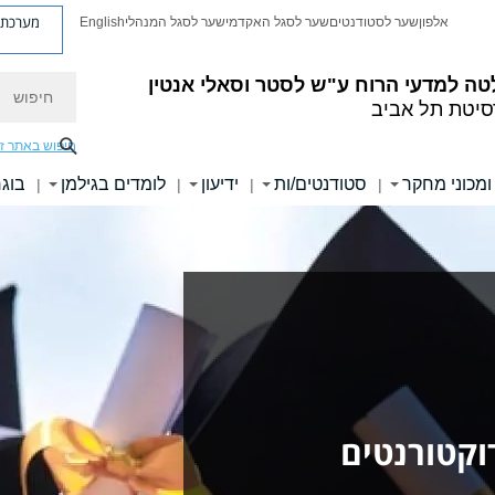
מערכת פ
אלפון
שער לסטודנטים
שער לסגל האקדמי
שער לסגל המנהלי
English
חיפוש
טה למדעי הרוח
ע"ש לסטר וסאלי אנטין
סיטת תל אביב
חיפוש באתר ז
ומכוני מחקר
סטודנטים/ות
ידיעון
לומדים בגילמן
בוגר
|
|
|
|
וקטורנטים