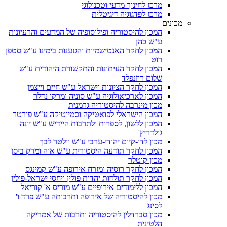
מרכז לחינוך מדעי וטכנולוגי
מרכז לפדגוגיה דיגיטלית
מכונים
המכון להיסטוריה ופילוסופיה של המדעים והרעיונות
ע"ש כהן
המכון לחקר האנטישמיות והגזענות בימינו ע"ש סטפן
רוט
המכון לחקר העיתונות והתקשורת היהודית ע"ש
שלום רוזנפלד
המכון לחקר הציונות וישראל ע"ש חיים וייצמן
המכון לארכיאולוגיה ע"ש סוניה ומרקו נדלר
מכון מינרבה להיסטוריה גרמנית
המכון הישראלי לפואטיקה וסמיוטיקה ע"ש פורטר
המכון ללשון, לספרות ולתרבות היידיש ע"ש יונה
גולדריץ'
מכון לדו-קיום יהודי-ערבי ע"ש וולטר לבך
המכון לחקר תודעה היסטורית ע"ש אוה ומרק ביסן
מכון קוטלר
המכון לחקר רוסיה ומזרח אירופה ע"ש קמינגס
המכון לחקר תולדות יהדות פולין ויחסי ישראל-פולין
המכון ללימודים אירופיים ע"ש מוריס א' קוריאל
מכון להיסטוריה של אירופה ותרבותה ע"ש פרד ו'
לסינג
מכון סברדלין להיסטוריה ותרבות של אמריקה
הלטינית