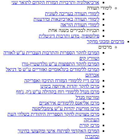
ארכיאולוגיה ותרבויות המזרח הקדום לתואר שני
לימודי תעודה
לימודי תעודה בעריכה לשונית
לימודי תעודה בארכיונאות ומידענות
לימודי תעודת הוראה
תכניות לבכירים בשנה אחת
פילוסופיה, מדע ותרבות דיגיטלית
מרכזים ומכוני מחקר
מרכזים
המרכז לחקר הספרות והתרבות העברית ע"ש לאורה
ושוורץ קיפ
המרכז לחקר התפוצות ע"ש גולדשטיין-גורן
המרכז ללימודים בינלאומיים ואזוריים ע"ש ס' דניאל
אברהם
מרכז דיין ללימודי המזרח התיכון ואפריקה
מרכז לחקר יהדות אירופה בימינו
מרכז מנדל ללימודי רוח בקהילה ע"ש ג'ק, ג'וזף
ומורטון מנדל
מרכז אליאנס ללימודים איראניים
מרכז מורשת יהדות ע"ש צימבליסטה
מרכז מצוינות לחקר הספרייה היהודית בשלהי העת
העתיקה
מרכז קורת
המרכז האקדמי לפיתוח אישי ומקצועי בחינוך
ובחברה