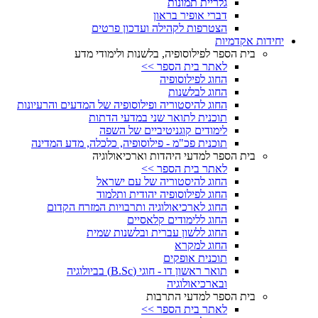
גלריית תמונות
דברי אופיר בראון
הצטרפות לקהילה ועדכון פרטים
יחידות אקדמיות
בית הספר לפילוסופיה, בלשנות ולימודי מדע
לאתר בית הספר >>
החוג לפילוסופיה
החוג לבלשנות
החוג להיסטוריה ופילוסופיה של המדעים והרעיונות
תוכנית לתואר שני במדעי הדתות
לימודים קוגניטיביים של השפה
תוכנית פכ"מ - פילוסופיה, כלכלה, מדע המדינה
בית הספר למדעי היהדות וארכיאולוגיה
לאתר בית הספר >>
החוג להיסטוריה של עם ישראל
החוג לפילוסופיה יהודית ותלמוד
החוג לארכיאולוגיה ותרבויות המזרח הקדום
החוג ללימודים קלאסיים
החוג ללשון עברית ובלשנות שמית
החוג למקרא
תוכנית אופקים
תואר ראשון דו - חוגי (B.Sc) בביולוגיה
ובארכיאולוגיה
בית הספר למדעי התרבות
לאתר בית הספר >>