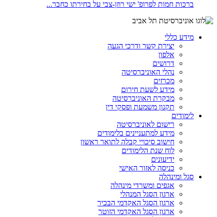
ברכות חמות לפרופ' ישי רוזן-צבי על בחירתו כחבר...
מידע כללי
יצירת קשר ודרכי הגעה
אלפון
דרושים
נהלי האוניברסיטה
מכרזים
מידע לשעת חירום
מבקרת האוניברסיטה
תקנון משמעת ופסקי דין
לימודים
רישום לאוניברסיטה
מידע למתעניינים בלימודים
חישוב סיכויי קבלה לתואר ראשון
לוח שנת הלימודים
ידיעונים
כניסה לאזור האישי
סגל ומינהלה
אגפים ומשרדי מינהלה
ארגון הסגל המנהלי
ארגון הסגל האקדמי הבכיר
ארגון הסגל האקדמי הזוטר