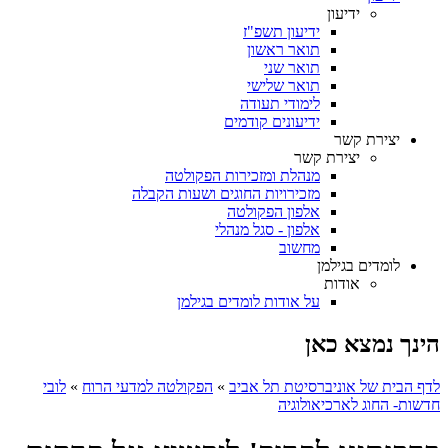
ידיעון
ידיעון תשפ"ז
תואר ראשון
תואר שני
תואר שלישי
לימודי תעודה
ידיעונים קודמים
יצירת קשר
יצירת קשר
מנהלת ומזכירות הפקולטה
מזכירויות החוגים ושעות הקבלה
אלפון הפקולטה
אלפון - סגל מנהלי
מחשוב
לומדים בגילמן
אודות
על אודות לומדים בגילמן
הינך נמצא כאן
לדף הבית של אוניברסיטת תל אביב
»
הפקולטה למדעי הרוח
»
לובי
חדשות- החוג לארכיאולוגיה