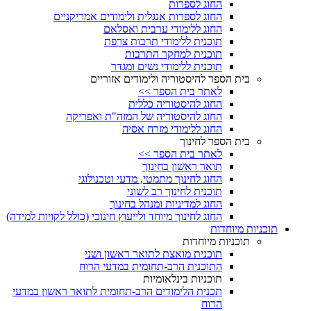
החוג לספרות
החוג לספרות אנגלית ולימודים אמריקניים
החוג ללימודי ערבית ואסלאם
תוכנית ללימודי תרבות צרפת
תוכנית למחקר התרבות
תוכנית ללימודי נשים ומגדר
בית הספר להיסטוריה ולימודים אזוריים
לאתר בית הספר >>
החוג להיסטוריה כללית
החוג להיסטוריה של המזה"ת ואפריקה
החוג ללימודי מזרח אסיה
בית הספר לחינוך
לאתר בית הספר >>
תואר ראשון בחינוך
החוג לחינוך מתמטי, מדעי וטכנולוגי
תוכנית לחינוך רב לשוני
החוג למדיניות ומנהל בחינוך
החוג לחינוך מיוחד ולייעוץ חינוכי (כולל לקויות למידה)
תוכניות מיוחדות
תוכניות מיוחדות
תוכנית מואצת לתואר ראשון ושני
התוכנית הרב-תחומית במדעי הרוח
תוכניות בינלאומיות
תכנית הלימודים הרב-תחומית לתואר ראשון במדעי
הרוח