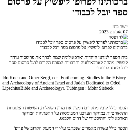
ברכותינו לפרופ' ליפשיץ על פרסום
ספר יובל לכבודו
יישר כח!
07 אוגוסט 2023
ברכותינו לפרופ' ליפשיץ על פרסום ספר יובל לכבודו
בית הספר למדעי היהדות וארכאולוגיה שמח לברך את פרופסור עודד
ליפשיץ מהחוג לארכאולוגיה ותרבויות המזרח הקדום לרגל פרסום ספר
יובל מיוחד לכבודו:
Ido Koch and Omer Sergi, eds. Forthcoming. Studies in the History
and Archaeology of Ancient Israel and Judah Dedicated to Oded
Lipschits(Bible and Archaeology). Tübingen : Mohr Siebeck.
הספר כולל קובץ מחקרים המציג את מגוון השאלות, השיטות והמסגרות
התיאורטיות במחקר העדכני המבוססות על התפתחות המחקר
הארכאולוגי וההיסטורי של דרום הלבנט.
הספר כולל עשרה מאמרים שנכתבו על-ידי המעגל הקרוב של פרופ'