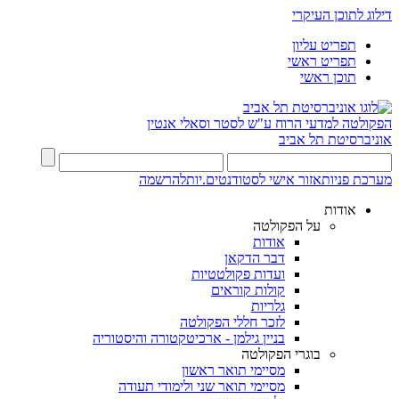
דילוג לתוכן העיקרי
תפריט עליון
תפריט ראשי
תוכן ראשי
הפקולטה למדעי הרוח
ע"ש לסטר וסאלי אנטין
אוניברסיטת תל אביב
מערכת פניות
אזור אישי לסטודנטים.יות
להרשמה
אודות
על הפקולטה
אודות
דבר הדקאן
ועדות פקולטטיות
קולות קוראים
גלריות
לזכר חללי הפקולטה
בניין גילמן - ארכיטקטורה והיסטוריה
בוגרי הפקולטה
מסיימי תואר ראשון
מסיימי תואר שני ולימודי תעודה