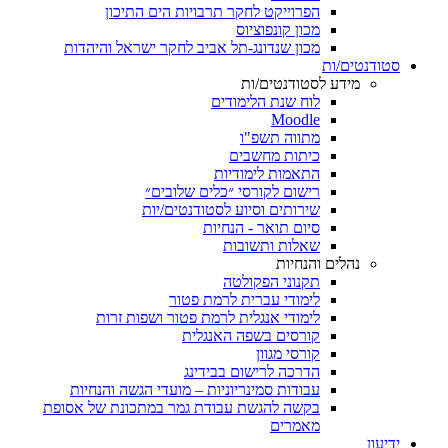
הפרוייקט לחקר תרבויות הים התיכון
מכון קונפוציוס
מכון שנדונג-תל אביב לחקר ישראל והיהדות
סטודנטים/ות
מידע לסטודנטים/ות
לוח שנת הלימודים
Moodle
מתווה תשפ"ו
כיתות מחשבים
התאמות לימודיות
רישום לקורסי ״כלים שלובים״
שירותים וסיוע לסטודנטים/יות
סיום תואר - הנחיות
שאלות ותשובות
נהלים והנחיות
תקנוני הפקולטה
לימודי עברית לרמת פטור
לימודי אנגלית לרמת פטור ושפות זרות
קורסים בשפה האנגלית
קורסי מגוון
הדרכה לרישום בבידינג
עבודות סמינריוניות – מועדי הגשה והנחיות
בקשה להגשת עבודת גמר במתכונת של אסופת
מאמרים
ידיעון