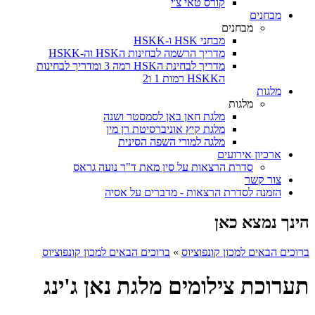
קורס טאי צ'י
מבחנים
מבחנים
מבחני HSK ו-HSKK
מדריך הרשמה לבחינות הHSK וה-HSKK
מדריך לבחינת הHSK רמה 3 ומדריך לבחינות
הHSKK רמות 1 ו2
מלגות
מלגות
מלגת חאן באן לסמסטר ושנה
מלגת קיץ אוניברסיטת רן מין
מלגה למורי השפה הסינית
ארכיון אירועים
סדרת הרצאות על סין מאת ד"ר נועה גראס
צור קשר
הזמנה לסדרת הרצאות - מדברים על אסיה
הינך נמצא כאן
ברוכים הבאים למכון קונפוציוס
»
ברוכים הבאים למכון קונפוציוס
תערוכת צילומים מלגת נאן ג'ינג