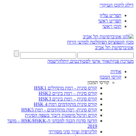
דילוג לתוכן העיקרי
תפריט עליון
תפריט ראשי
תוכן ראשי
מכון קונפוציוס
הפקולטה למדעי הרוח
אוניברסיטת תל אביב
מערכת פניות
אזור אישי לסטודנטים.יות
להרשמה
אודות
קורסי המכון
קורסי המכון
קורס סינית - רמת מתחילים HSK1
קורס סינית – רמת ביניים HSK2
קורס סינית – רמת ביניים HSK3
קורס סינית מתקדמים רמת HSK 4
קורס סינית- רמת מתקדמים - רמת HSK5
קורס תרגול מיומנות דיבור בשפה הסינית
חדש! סדנת הכנה למבחני ה-HSK/HSKK – מועד
2019
קליגרפיה וציור סיני מסורתי