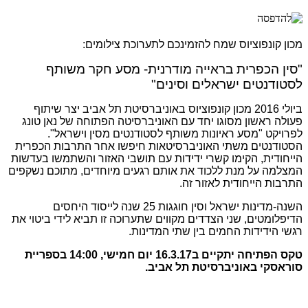
מכון קונפוציוס שמח להזמינכם לתערוכת צילומים:
"סין הכפרית בראייה מודרנית- מסע חקר משותף
לסטודנטים ישראלים וסינים"
ביולי 2016 מכון קונפוציוס באוניברסיטת תל אביב יצר שיתוף
פעולה ראשון מסוגו יחד עם האוניברסיטה הפתוחה של נאן טונג
לפרויקט "מסע ראיונות משותף לסטודנטים מסין וישראל".
הסטודנטים משתי האוניברסיטאות חיפשו אחר התרבות הכפרית
הייחודית, הקימו קשרי ידידות עם תושבי האזור והשתמשו בעדשות
המצלמה על מנת ללכוד את אותם רגעים מיוחדים, מתוכם נשקפים
התרבות הייחודית לאזור זה.
השנה-מדינות ישראל וסין חוגגות 25 שנה לייסוד היחסים
הדיפלומטים, שני הצדדים מקווים שתערוכה זו תביא לידי ביטוי את
רגשי הידידות החמים בין שתי המדינות.
טקס הפתיחה יתקיים ב16.3.17 יום חמישי, 14:00 בספריית
סוראסקי באוניברסיטת תל אביב.