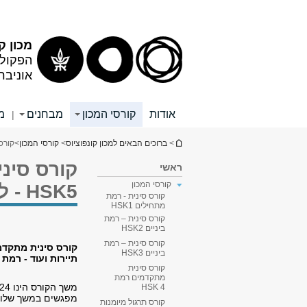
תוכן
תפריט
עליון
ראשי
מכון ק
הפקולט
אוניבר
אודות
קורסי המכון
מבחנים
מ
|
הינך נמצא כאן
>
ברוכים הבאים למכון קונפוציוס
>
קורסי המכון
>
קורס
קורס סיני
ראשי
קורסי המכון
HSK5 - לא פעיל כרגע
קורס סינית - רמת
מתחילים HSK1
קורס סינית – רמת
ביניים HSK2
קורס סינית – רמת
קורס סינית מתקדמי
ביניים HSK3
תיירות ועוד - רמת HSK5.
קורס סינית
מתקדמים רמת
HSK 4
מפגשים במשך שלוש
קורס תרגול מיומנות