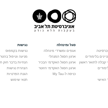
סגל ומינהלה
נגישות
יברסיטה
אגפים ומשרדי מינהלה
נגישות בקמפוס
יינים בלימודים
ארגון הסגל המנהלי
מניעה וטיפול בהטר
י קבלה לתואר ראשון
ארגון הסגל האקדמי הבכיר
הנחיות בדבר חוק ח
ימודים
ארגון הסגל האקדמי הזוטר
הצהרת נגישות
כניסה ל-My Tau
הגנת הפרטיות
 האישי
תנאי שימוש