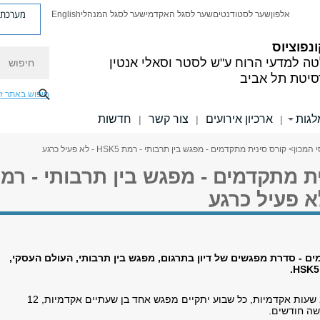
מערכת פ
אלפון
שער לסטודנטים
שער לסגל האקדמי
שער לסגל המנהלי
English
ונפוציוס
חיפוש
ה למדעי הרוח
ע"ש לסטר וסאלי אנטין
סיטת תל אביב
חיפוש באתר ז
לגות
ארכיון אירועים
צור קשר
חדשות
|
|
|
י המכון
> קורס סינית מתקדמים - מפגש בין תרבותי - רמת HSK5 - לא פעיל כרגע
ת מתקדמים - מפגש בין תרבותי - רמ
ם - סדרת מפגשים של דיון בתרגום, מפגש בין תרבותי, העולם העסקי,
משך הקורס הינו 24 שעות אקדמיות, כל שבוע יתקיים מפגש אחד בן שעתיים אקדמיות, 12
ה חודשים.