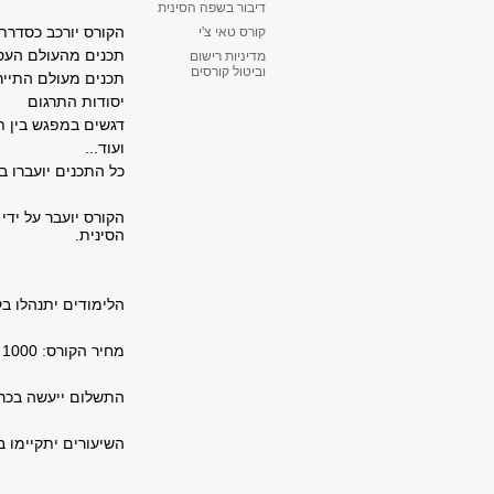
דיבור בשפה הסינית
הקורס יורכב כסדרת
קורס טאי צ'י
תכנים מהעולם העס
מדיניות רישום
וביטול קורסים
תכנים מעולם התייר
יסודות התרגום
דגשים במפגש בין ת
ועוד...
כל התכנים יועברו 
הקורס יועבר על ידי
הסינית.
הלימודים יתנהלו ב
מחיר הקורס: 1000 ₪ לקהל הרחב.
התשלום ייעשה בכרטיס א
השיעורים יתקיימו באוני