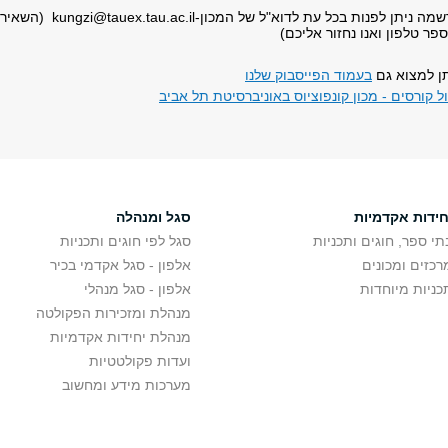
שמה ניתן לפנות בכל עת לדוא"ל של המכון-
kungzi@tauex.tau.ac.il
(השאירו
פר טלפון ואנו נחזור אליכם)
תן למצוא גם
בעמוד הפייסבוק שלנו
ול קורסים - מכון קונפוציוס באוניברסיטת תל אביב
חידות אקדמיות
סגל ומנהלה
תי ספר, חוגים ותכניות
סגל לפי חוגים ותכניות
רכזים ומכונים
אלפון - סגל אקדמי בכיר
כניות מיוחדות
אלפון - סגל מנהלי
מנהלת ומזכירות הפקולטה
מנהלת יחידות אקדמיות
ועדות פקולטטיות
מערכות מידע ומחשוב