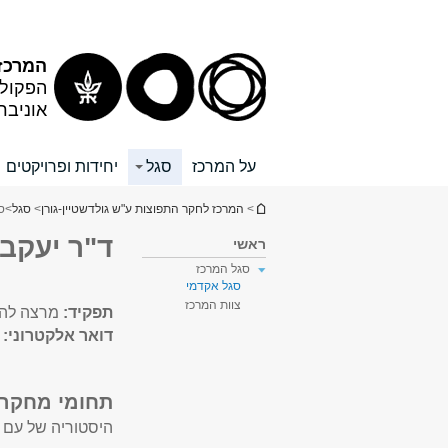
תוכן
תפריט
עליון
ראשי
המרכז 
הפקולט
אוניבר
על המרכז
סגל
יחידות ופרויקטים
הינך נמצא כאן
>
המרכז לחקר התפוצות ע"ש גולדשטיין-גורן
>
סגל
>
ס
ד"ר יעקב
ראשי
סגל המרכז
סגל אקדמי
צוות המרכז
תפקיד:
מרצה להי
דואר אלקטרוני:
תחומי מחקר:
היסטוריה של עם 