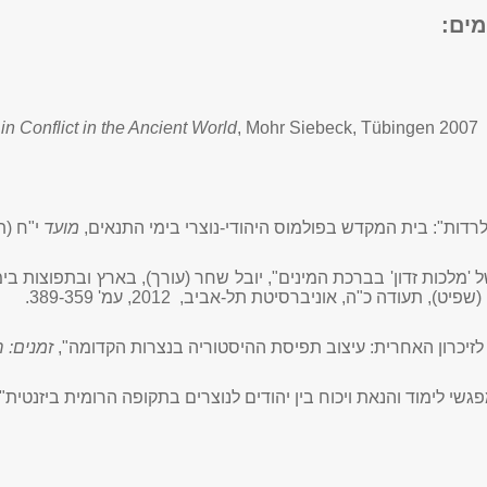
מים:
n Conflict in the Ancient World
, Mohr Siebeck, Tübingen 2007
לרדות": בית המקדש בפולמוס היהודי-נוצרי בימי התנאים,
מועד
י"ח (תשס
'מלכות זדון' בברכת המינים", יובל שחר (עורך), בארץ ובתפוצות ב
(שפיט), תעודה כ"ה, אוניברסיטת תל-אביב, 2012, עמ' 389-359.
 לזיכרון האחרית: עיצוב תפיסת ההיסטוריה בנצרות הקדומה",
זמנים: 
גשי לימוד והנאת ויכוח בין יהודים לנוצרים בתקופה הרומית ביזנטית"