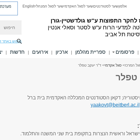
מערכת פ
אלפון
שער לסטודנטים
שער לסגל האקדמי
שער לסגל המנהלי
English
לחקר התפוצות ע"ש גולדשטיין-גורן
חיפוש
ה למדעי הרוח
ע"ש לסטר וסאלי אנטין
סיטת תל אביב
חיפוש באתר ז
פרסומים
ספריית מהלמן
ארכיון
אירועים
חדשות
יצ
|
|
|
|
|
|
גל המרכז
>
סגל אקדמי
> ד"ר יעקב טפלר
 טפלר
סטוריה; דקאן הסטודנטים המכללה האקדמית בית ברל
yaakovt@beitberl.ac.il
ישראל וראשית הנצרות בתקופת בית שני המשנה והתלמוד.