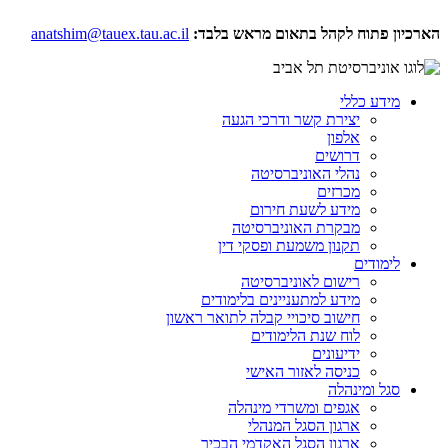
הארכיון פתוח לקהל
בתאום מראש בלבד:
anatshim@tauex.tau.ac.il
מידע כללי
יצירת קשר ודרכי הגעה
אלפון
דרושים
נהלי האוניברסיטה
מכרזים
מידע לשעת חירום
מבקרת האוניברסיטה
תקנון משמעת ופסקי דין
לימודים
רישום לאוניברסיטה
מידע למתעניינים בלימודים
חישוב סיכויי קבלה לתואר ראשון
לוח שנת הלימודים
ידיעונים
כניסה לאזור האישי
סגל ומינהלה
אגפים ומשרדי מינהלה
ארגון הסגל המנהלי
ארגון הסגל האקדמי הבכיר