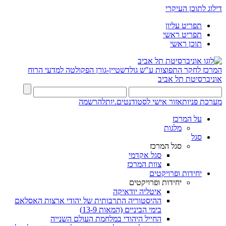
דילוג לתוכן העיקרי
תפריט עליון
תפריט ראשי
תוכן ראשי
המרכז לחקר התפוצות ע"ש גולדשטיין-גורן
הפקולטה למדעי הרוח
אוניברסיטת תל אביב
מערכת פניות
אזור אישי לסטודנטים.יות
להרשמה
על המרכז
מלגות
סגל
סגל המרכז
סגל אקדמי
צוות המרכז
יחידות ופרויקטים
יחידות ופרויקטים
איטליה יודאיקה
ההיסטוריה התרבותית של יהודי ארצות האסלאם
בימי הביניים (המאות 13-9)
החייל היהודי במלחמת העולם השנייה