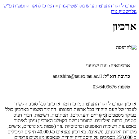
המרכז לחקר התפוצות ע"ש גולדשטיין-גורן
»
המרכז לחקר התפוצות ע"ש
גולדשטיין-גורן
ארכיון
ארכיונאית:
ענת שמעוני
כתובת דוא"ל:
anatshim@tauex.tau.ac.il
טלפון:
03-6409676
ארכיון המרכז לחקר התפוצות מרכז חומר ארכיוני לכל סוגיו, הקשור
לעברו של העם היהודי בכל ארצות תפוצתו. החומר השמור בארכיון כולל
בעיקר מסמכים (מקוריים והעתקים), תכתובות, רשימות, דברי דפוס
קטנים, כרזות וצילומים. החומר נרשם בקטלוג הארכיון וניתן לאיתור
באמצעות רשימות האוספים וכרטיסיות עזר (שמות גיאוגרפיים, אישים,
מוסדות וארגונים, נושאים). בארכיון נמצאים כ-40,000 תיקים המכילים
כ-250,000 מסמכים על היסטוריה יהודית שנאספו מאנשים פרטיים