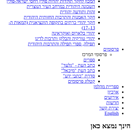
המכון לחקר תולדות יהדות פולין ויחסי ישראל-פולין
השכונה היהודית במרחב העיר הנוצרית
זהות ותודעה יהודית
חקר האמנות והתרבות החזותית היהודית
חקר יהודי כרתים בתקופה הוונציאנית (המאות ה-
13–17)
יהודי בלארוס ואוקראינה
יהודי טורקיה והבלקן ותרבות לדינו
תפילה, ספרי תפילה והתרבות היהודית
פרסומים
פרסומי המרכז
ספרים
כתב העת - "גלעד"
כתב העת "מיכאל"
סדרת "כתבי ידע"
קטלוג פרסומים
ספריית מהלמן
ארכיון
אירועים
חדשות
יצירת קשר
English
הינך נמצא כאן