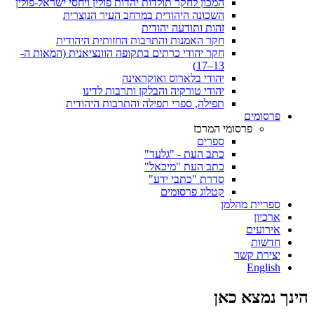
המכון לחקר תולדות יהדות פולין ויחסי ישראל-פולין
השכונה היהודית במרחב העיר הנוצרית
זהות ותודעה יהודית
חקר האמנות והתרבות החזותית היהודית
חקר יהודי כרתים בתקופה הוונציאנית (המאות ה-
13–17)
יהודי בלארוס ואוקראינה
יהודי טורקיה והבלקן ותרבות לדינו
תפילה, ספרי תפילה והתרבות היהודית
פרסומים
פרסומי המרכז
ספרים
כתב העת - "גלעד"
כתב העת "מיכאל"
סדרת "כתבי ידע"
קטלוג פרסומים
ספריית מהלמן
ארכיון
אירועים
חדשות
יצירת קשר
English
הינך נמצא כאן