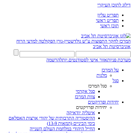
דילוג לתוכן העיקרי
תפריט עליון
תפריט ראשי
תוכן ראשי
המרכז לחקר התפוצות ע"ש גולדשטיין-גורן
הפקולטה למדעי הרוח
אוניברסיטת תל אביב
מערכת פניות
אזור אישי לסטודנטים.יות
להרשמה
על המרכז
מלגות
סגל
סגל המרכז
סגל אקדמי
צוות המרכז
יחידות ופרויקטים
יחידות ופרויקטים
איטליה יודאיקה
ההיסטוריה התרבותית של יהודי ארצות האסלאם
בימי הביניים (המאות 13-9)
החייל היהודי במלחמת העולם השנייה