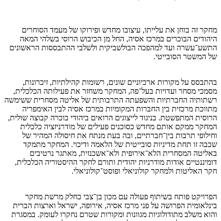
מחקר זה בוחן את עלייתו, עיצובו מחדש ופירוקו של מעמד הסוחרים
היהודים הבוכרים במרכז אסיה, החל מן הכיבוש הרוסי בשלהי המאה
התשע־עשרה ועד למהפכה הבולשביקית ולשלבי ההתבססות הראשונים
של המשטר הסובייטי.
בהתבסס על מקורות ארכיוניים שונים, רשומות קהילתיות, זיכרונות,
מסמכי מסחר ועדויות בעל־פה, המחקר משחזר את פעילותה הכלכלית,
רשתותיה החברתיות והשפעתה התרבותית של אליטה מסחרית ששימשה
מתווכת מרכזית בין החברות המקומיות במרכז אסיה לבין האימפריה
הרוסית המתפשטת. בניגוד לייצוגים הרואים ביהודי בוכרה קבוצה שולית,
המחקר ממקם אותם מחדש כסוכנים פעילים של מודרניזציה כלכלית
וחילופי תרבות בין־חברתיים, ובה בעת מנתח את חיסולה המהיר של
שכבה זו תחת מדיניות סובייטית של הלאמה ודיכוי. המחקר מתמקד
באליטה המסחרית הלא־אירופית ולא־אשכנזית, מאתגר נרטיבים
דומיננטיים אודות מודרניות יהודית ותורם לחקר ההיסטוריה הכלכלית,
חקר האליטות ולמחקר קולוניאלי ופוסט־קולוניאלי.
הפרויקט פותח בשיתוף פעולה עם מכון בן־צבי כחלק מרשת מחקר
בינלאומית הפרושה על פני מרכז אסיה, אירופה, ישראל וארצות הברית
והוא משלב מתודולוגיות מגוונות ומקורות שטרם נחקרו לעומק. במסגרת