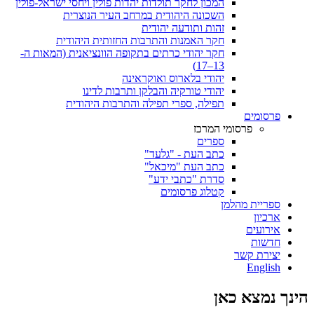
המכון לחקר תולדות יהדות פולין ויחסי ישראל-פולין
השכונה היהודית במרחב העיר הנוצרית
זהות ותודעה יהודית
חקר האמנות והתרבות החזותית היהודית
חקר יהודי כרתים בתקופה הוונציאנית (המאות ה-
13–17)
יהודי בלארוס ואוקראינה
יהודי טורקיה והבלקן ותרבות לדינו
תפילה, ספרי תפילה והתרבות היהודית
פרסומים
פרסומי המרכז
ספרים
כתב העת - "גלעד"
כתב העת "מיכאל"
סדרת "כתבי ידע"
קטלוג פרסומים
ספריית מהלמן
ארכיון
אירועים
חדשות
יצירת קשר
English
הינך נמצא כאן