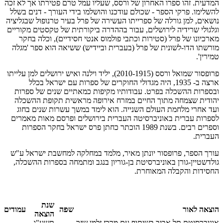
המדעית. זהו ספרו האחרון של ורסס, שעליו עמל טרם פטירתו אך לא זכה
להשלימו. פרקי הספר - שכולם עודכנו והושלמו בידי העורך - דנים בשלל
נושאים, למן גורלה של ספרייתו העשירה של פרל בעיר טרנופול שבגליציה
וגלגולי שרידיה לירושלים, עבור בההדרה ביקורתית של טקסטים מקוריים
מארכיונו של פרל (סטירות וכתבי פולמוס אנטי חסידיים), וכלה בחקר
מורשתו הדו-לשונית של פרל (בעברית וביידיש) ששיאה הוא ספר 'מגלה
טמירין'.
פרופסור שמואל ורסס (2010-1915), יליד וילנה ואיש ירושלים למן עלייתו
ארצה ב- 1935, היה מגדולי החוקרים של ספרות עם ישראל בכלל
ובספרות ההשכלה בפרט. עבודותיו מקיפות כמאתיים שנים של ספרות
יהודית שצמחה מתוך החיים במזרח אירופה מראשית תקופת ההשכלה
ועד אחרי מלחמת העולם השנייה. הוא לימד במשך עשרות שנים בחוג
לספרות עברית באוניברסיטה העברית בירושלים ופרסם מאות מאמרים
וספרים רבים. בשנת 1989 הוכתר כחתן פרס ישראל בחקר הספרות
העברית.
עורך הספר, פרופסור יונתן מאיר, מלמד במחלקה למחשבת ישראל ע"ש
גולדשטיין-גורן באוניברסיטת בן-גוריון בנגב ומתמחה בספרות ההשכלה,
החסידות והקבלה המאוחרת.
שנת
הוצאה לאור
שפה
עמודים
הוצאה
אוניברסיטת תל אביב בשיתוף עם מרכז זלמן שזר
תשע"ג