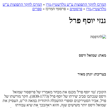
המרכז לחקר התפוצות ע"ש גולדשטיין-גורן
»
המרכז לחקר התפוצות ע"ש
גולדשטיין-גורן
»
פרסומים
»
פרסומי המרכז
»
ספרים
גנזי יוסף פרל
מאת: שמואל ורסס
בעריכת: יונתן מאיר
הקובץ 'גנזי יוסף פרל' מכנס את מבחר מאמריו של פרופסור שמואל
ורסס שנכתבו סביב יצירתו של יוסף פרל (1839-1773). חקר מורשתו של
פרל, אביר הסטירקנים וסופרי ההשכלה היהודית במאה הי"ט, העסיק את
שמואל ורסס יותר משישים שנה, והוא ראהבכך את שיא עבודתו