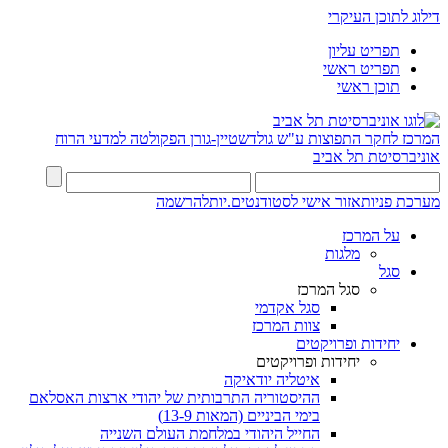
דילוג לתוכן העיקרי
תפריט עליון
תפריט ראשי
תוכן ראשי
המרכז לחקר התפוצות ע"ש גולדשטיין-גורן
הפקולטה למדעי הרוח
אוניברסיטת תל אביב
מערכת פניות
אזור אישי לסטודנטים.יות
להרשמה
על המרכז
מלגות
סגל
סגל המרכז
סגל אקדמי
צוות המרכז
יחידות ופרויקטים
יחידות ופרויקטים
איטליה יודאיקה
ההיסטוריה התרבותית של יהודי ארצות האסלאם
בימי הביניים (המאות 13-9)
החייל היהודי במלחמת העולם השנייה