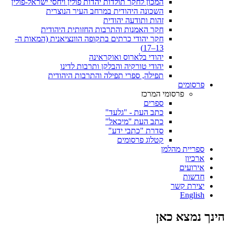
המכון לחקר תולדות יהדות פולין ויחסי ישראל-פולין
השכונה היהודית במרחב העיר הנוצרית
זהות ותודעה יהודית
חקר האמנות והתרבות החזותית היהודית
חקר יהודי כרתים בתקופה הוונציאנית (המאות ה-
13–17)
יהודי בלארוס ואוקראינה
יהודי טורקיה והבלקן ותרבות לדינו
תפילה, ספרי תפילה והתרבות היהודית
פרסומים
פרסומי המרכז
ספרים
כתב העת - "גלעד"
כתב העת "מיכאל"
סדרת "כתבי ידע"
קטלוג פרסומים
ספריית מהלמן
ארכיון
אירועים
חדשות
יצירת קשר
English
הינך נמצא כאן