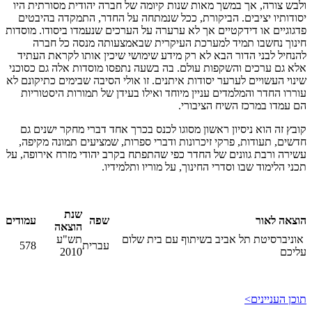
ולבש צורה, אך במשך מאות שנות קיומה של חברה יהודית מסורתית היו
יסודותיו יציבים. הביקורת, ככל שנמתחה על החדר, התמקדה בהיבטים
פדגוגיים או דידקטיים אך לא ערערה על הערכים שנעמדו ביסודו. מוסדות
חינוך נחשבו תמיד למערכת העיקרית שבאמצעותה מנסה כל חברה
להנחיל לבני הדור הבא לא רק מידע שימושי שיכין אותו לקראת העתיד
אלא גם ערכים והשקפות עולם. בה בשעה נתפסו מוסדות אלה גם כסוכני
שינוי העשויים לערער יסודות איתנים. זו אולי הסיבה שבימים כתיקונם לא
עוררו החדר והמלמדים עניין מיוחד ואילו בעידן של תמורות היסטוריות
הם עמדו במרכז השיח הציבורי.
קובץ זה הוא ניסיון ראשון מסוגו לכנס בכרך אחד דברי מחקר ישנים גם
חדשים, תעודות, פרקי זיכרונות ודברי ספרות, שמציעים תמונה מקיפה,
עשירה ורבת גוונים של החדר כפי שהתפתח בקרב יהודי מזרח אירופה, על
תכני הלימוד שבו וסדרי החינוך, על מוריו ותלמידיו.
שנת
הוצאה לאור
שפה
עמודים
הוצאה
אוניברסיטת תל אביב בשיתוף עם בית שלום
תש"ע
עברית
578
עליכם
2010
תוכן העניינים>