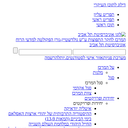
דילוג לתוכן העיקרי
תפריט עליון
תפריט ראשי
תוכן ראשי
המרכז לחקר התפוצות ע"ש גולדשטיין-גורן
הפקולטה למדעי הרוח
אוניברסיטת תל אביב
מערכת פניות
אזור אישי לסטודנטים.יות
להרשמה
על המרכז
מלגות
סגל
סגל המרכז
סגל אקדמי
צוות המרכז
יחידות ופרויקטים
יחידות ופרויקטים
איטליה יודאיקה
ההיסטוריה התרבותית של יהודי ארצות האסלאם
בימי הביניים (המאות 13-9)
החייל היהודי במלחמת העולם השנייה