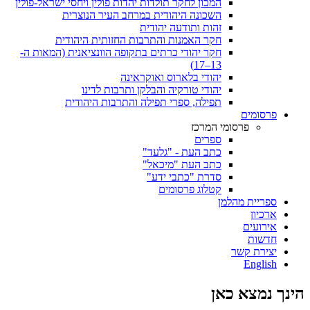
המכון לחקר תולדות יהדות פולין ויחסי ישראל-פולין
השכונה היהודית במרחב העיר הנוצרית
זהות ותודעה יהודית
חקר האמנות והתרבות החזותית היהודית
חקר יהודי כרתים בתקופה הוונציאנית (המאות ה-
13–17)
יהודי בלארוס ואוקראינה
יהודי טורקיה והבלקן ותרבות לדינו
תפילה, ספרי תפילה והתרבות היהודית
פרסומים
פרסומי המרכז
ספרים
כתב העת - "גלעד"
כתב העת "מיכאל"
סדרת "כתבי ידע"
קטלוג פרסומים
ספריית מהלמן
ארכיון
אירועים
חדשות
יצירת קשר
English
הינך נמצא כאן