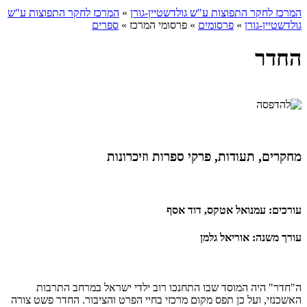
המרכז לחקר התפוצות ע"ש גולדשטיין-גורן
»
המרכז לחקר התפוצות ע"ש
גולדשטיין-גורן
»
פרסומים
»
פרסומי המרכז
»
ספרים
החדר
מחקרים, תעודות, פרקי ספרות וזיכרונות
עורכים: עמנואל אטקס, דוד אסף
עורך משנה: אוריאל גלמן
ה"חדר" היה המוסד שבו התחנכו רוב ילדי ישראל במרחב התרבות
האשכנזי, ועל כן תפס מקום מרכזי בחיי הפרט והציבור. החדר פשט צורה