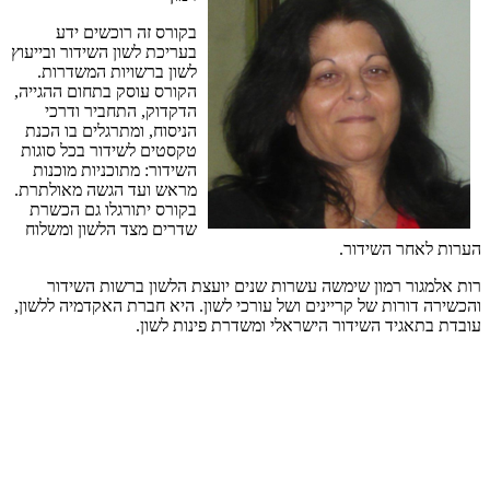
בקורס
זה
רוכשים
ידע
בעריכת
לשון
השידור
ובייעוץ
לשון
ברשויות
המשדרות
.
הקורס
עוסק
בתחום
ההגייה
,
הדקדוק
,
התחביר
ודרכי
הניסוח
,
ומתרגלים
בו
הכנת
טקסטים
לשידור
בכל
סוגות
השידור
:
מתוכניות
מוכנות
מראש
ועד
הגשה
מאולתרת
.
בקורס
יתורגלו
גם
הכשרת
שדרים
מצד
הלשון
ומשלוח
הערות
לאחר
השידור
.
רות
אלמגור
רמון
שימשה
עשרות
שנים
יועצת
הלשון
ברשות
השידור
והכשירה
דורות
של
קריינים
ושל
עורכי
לשון
.
היא
חברת
האקדמיה
ללשון
,
עובדת
בתאגיד
השידור
הישראלי
ומשדרת
פינות
לשון
.