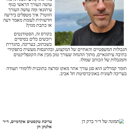
עושה
העורך
הראשי
בגוף
עיתונאי
ומה
עושה
העורך
הזוטר
?
איך
מטפלים
בידיעה
חדשותית
לעומת
מאמר
דעה
או
כתבת
מגזין
?
בקורס
זה
,
הסטודנטים
רוכשים
כלים
בסיסיים
בשכתוב
,
בעריכה
,
בהגדרת
הגבולות
המשפטיים
והאתיים
של
המקצוע
,
ובהתנסות
מעשית
בתפקידי
כתיבה
עיתונאיים
,
מתוך
ההנחה
שעורך
טוב
מבין
את
הקונפליקטים
והמגבלות
של
הכותב
שמולו
.
תומר
קמרלינג
הוא
סגן
עורך
אתר
מאקו
ומרצה
בתוכנית
ללימודי
תעודה
בעריכה
לשונית
באוניברסיטת
תל
אביב
.
עריכת
טקסטים
אקדמיים
,
ד״ר
אלנתן חן