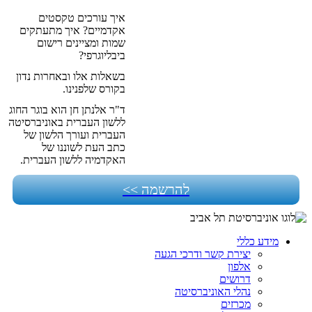
איך
עורכים
טקסטים
אקדמיים
?
איך
מתעתקים
שמות
ומציינים
רישום
ביבליוגרפי
?
בשאלות
אלו
ובאחרות
נדון
בקורס
שלפנינו.
ד"ר אלנתן חן הוא בוגר החוג
ללשון העברית באוניברסיטה
העברית ועורך הלשון של
כתב העת לשוננו של
האקדמיה ללשון העברית
.
להרשמה >>
מידע כללי
יצירת קשר ודרכי הגעה
אלפון
דרושים
נהלי האוניברסיטה
מכרזים