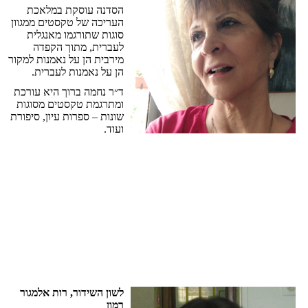
הסדנה
עוסקת
במלאכת
העריכה
של
טקסטים
ממגוון
סוגות
שתורגמו
מאנגלית
לעברית
,
מתוך
הקפדה
מירבית
הן
על
נאמנות
למקור
הן
על
נאמנות
לעברית
.
ד״ר
נחמה
ברוך
היא
עורכת
ומתרגמת
טקסטים
מסוגות
שונות
–
ספרות
עיון
,
סיפורת
ועוד
.
לשון
השידור
,
רות
אלמגור
רמון