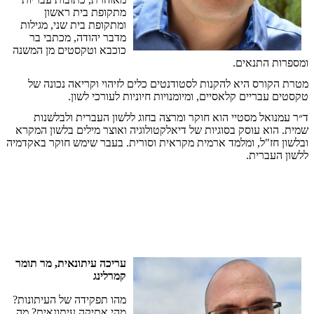
מתקופת
בית
ראשון
ומתקופת
בית
שני
,
מגילות
מדבר
יהודה
,
מכתבי
בר
כוכבא
וטקסטים
מן
המשנה
ומספרות
התנאים
.
מטרת
הקורס
היא
להקנות
לסטודנטים
כלים
לזיהוי
וקריאה
נכונה
של
טקסטים
עבריים
קלאסיים
,
ומיומנויות
חיוניות
לעורכי
לשון
.
ד״ר
עמנואל
מסטיי
הוא
חוקר
ומרצה
בחוג
ללשון
העברית
ולבלשנות
שמית
.
הוא
עוסק
בסוגיות
של
דיאלקטולוגיה
ואוצר
מילים
בלשון
המקרא
ובלשון
חז
"
ל
,
ומלמד
ארמית
מקראית
וסורית
.
בעבר
שימש
חוקר
באקדמיה
ללשון
העברית
.
עריכה
עיתונאית
,
מר
תומר
קמרלינג
מהו
תפקידה
של
העיתונות
?
מהי
אתיקה
עיתונאית
?
מה