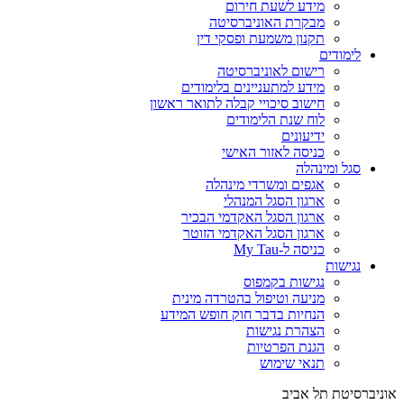
מידע לשעת חירום
מבקרת האוניברסיטה
תקנון משמעת ופסקי דין
לימודים
רישום לאוניברסיטה
מידע למתעניינים בלימודים
חישוב סיכויי קבלה לתואר ראשון
לוח שנת הלימודים
ידיעונים
כניסה לאזור האישי
סגל ומינהלה
אגפים ומשרדי מינהלה
ארגון הסגל המנהלי
ארגון הסגל האקדמי הבכיר
ארגון הסגל האקדמי הזוטר
כניסה ל-My Tau
נגישות
נגישות בקמפוס
מניעה וטיפול בהטרדה מינית
הנחיות בדבר חוק חופש המידע
הצהרת נגישות
הגנת הפרטיות
תנאי שימוש
אוניברסיטת תל אביב