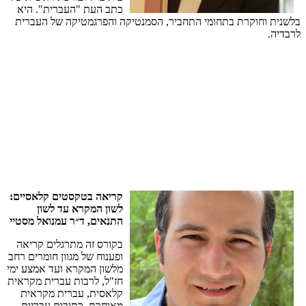
כתב העת "העברית". היא
בלשנית וחוקרת בתחומי התחביר, הסמנטיקה והפרגמטיקה של העברית
לרבדיה.
קריאה
בטקסטים
קלאסיים
:
לשון
המקרא
עד
לשון
התנאים
,
ד״ר
עמנואל
מסטיי
בקורס
זה
מתרגלים
קריאה
ופענוח
של
מגוון
חומרים
רחב
מלשון
המקרא
ועד
אמצע
ימי
חז
"
ל
,
לרבות
עברית
מקראית
קלאסית
,
עברית
מקראית
מאוחרת
,
כתובות
עבריות