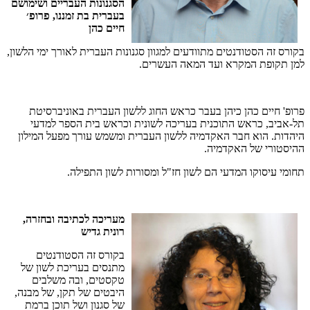
הסגנונות
העבריים
ושימושם
בעברית
בת
זמננו
,
פרופ׳
חיים
כהן
בקורס
זה
הסטודנטים
מתוודעים
למגוון
סגנונות
העברית
לאורך
ימי
הלשון
,
למן
תקופת
המקרא
ועד
המאה
העשרים
.
פרופ
'
חיים
כהן
כיהן
בעבר
כראש
החוג
ללשון
העברית
באוניברסיטת
תל
-
אביב
,
כראש
התוכנית
בעריכה
לשונית
וכראש
בית
הספר
למדעי
היהדות
.
הוא
חבר
האקדמיה
ללשון
העברית
ומשמש
עורך
מפעל
המילון
ההיסטורי
של
האקדמיה
.
תחומי
עיסוקו
המדעי
הם
לשון
חז
"
ל
ומסורות
לשון
התפילה
.
מעריכה
לכתיבה
ובחזרה
,
רונית
גדיש
בקורס
זה
הסטודנטים
מתנסים
בעריכת
לשון
של
טקסטים
,
ובה
משלבים
היבטים
של
תקן
,
של
מבנה
,
של
סגנון
ושל
תוכן
ברמת