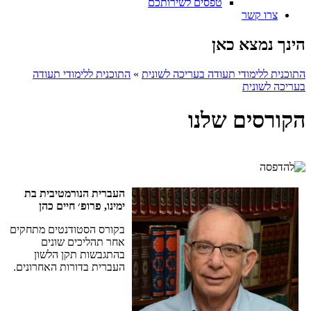
טפסים לשירותכם
צרו קשר
הינך נמצא כאן
התוכנית ללימודי תעודה בעריכה לשונית
»
התוכנית ללימודי תעודה
בעריכה לשונית
הקורסים שלנו
העברית
הנורמטיבית
בת
ימינו
,
פרופ׳
חיים
כהן
בקורס
הסטודנטים
מתחקים
אחר
תהליכים
שונים
בהתגבשות
תקן
הלשון
העברית
בדורות
האחרונים
.