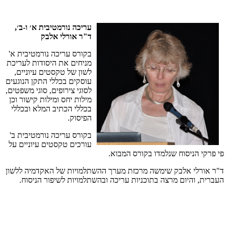
עריכה
נורמטיבית
א׳
ו
-
ב׳
,
ד
"
ר
אורלי
אלבק
בקורס
עריכה
נורמטיבית
א
'
מניחים
את
היסודות
לעריכת
לשון
של
טקסטים
עיוניים
,
עוסקים
בכללי
התקן
הנוגעים
לסוגי
צירופים
,
סוגי
משפטים
,
מילות
יחס
ומילות
קישור
וכן
בכללי
הכתיב
המלא
ובכללי
הפיסוק
.
בקורס
עריכה
נורמטיבית
ב
'
עורכים
טקסטים
עיוניים
על
פי
פרקי
הניסוח
שנלמדו
בקורס
המבוא
.
ד
"
ר
אורלי
אלבק
שימשה
מרכזת
מערך
ההשתלמויות
של
האקדמיה
ללשון
העברית
,
והיום
מרצה
בתוכניות
עריכה
ובהשתלמויות
לשיפור
הניסוח
.