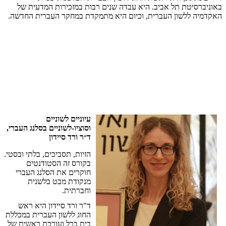
באוניברסיטת
תל
אביב
.
היא
עבדה
שנים
רבות
במזכירות
המדעית
של
האקדמיה
ללשון
העברית
,
וכיום
היא
מתמקדת
במחקר
העברית
החדשה
.
עיוניים
לשוניים
וסוציו
-
לשוניים
בסלנג
העברי
,
ד״ר
ורד
סיידון
הזיות
,
תסביכים
,
בלתי
ובסטי
.
בקורס
זה
הסטודנטים
חוקרים
את
הסלנג
העברי
מנקודת
מבט
בלשנית
וחברתית
.
ד"ר ורד סיידון היא ראש
החוג ללשון העברית במכללת
בית ברל ועורכת ראשית של