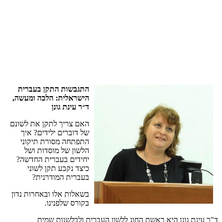
התגבשות
התקן
בעברית
הישראלית
:
הלכה
ומעשה
,
ד״ר
עינת
גונן
האם
צריך
לתקן
את
לשונם
של
דוברים
ילידים
?
איך
התפתחה
מסורת
תיקוני
הלשון
של
מוסדות
ושל
יחידים
בעברית
החדשה
?
כיצד
נקבע
תקן
לשוני
בעברית
המודרנית
?
בשאלות
אלו
ובאחרות
נדון
בקורס
שלפנינו
.
ד
"
ר
עינת
גונן
היא
ראשת
החוג
ללשון
העברית
ולבלשנות
שמית