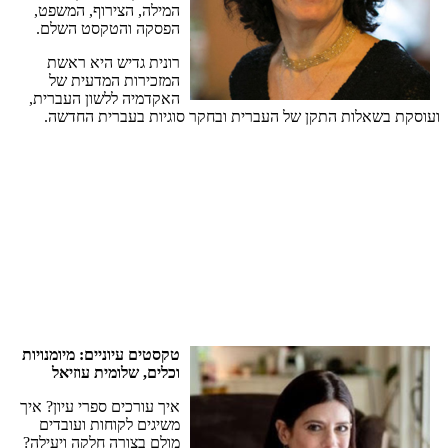
המילה
,
הצירוף
,
המשפט
,
הפסקה
והטקסט
השלם
.
רונית
גדיש
היא
ראשת
המזכירות
המדעית
של
האקדמיה
ללשון
העברית
,
ועוסקת
בשאלות
התקן
של
העברית
ובחקר
סוגיות
בעברית
החדשה
.
טקסטים
עיוניים
:
מיומנויות
וכלים
,
שלומית
עוזיאל
איך
עורכים
ספרי
עיון
?
איך
משיגים
לקוחות
ועובדים
מולם
בצורה
חלקה
ויעילה
?