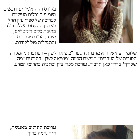
בקורס
זה
התלמידים
רוכשים
מיומנויות
וכלים
מעשיים
לעריכה
של
ספרי
עיון
החל
בארגון
הטקסט
השלם
וכלה
בתיבת
כלים
דיגיטליים
,
מינוח
,
הכנת
מפתחות
והתנהלות
מול
לקוחות
.
שלומית
עוזיאל
היא
מחברת
הספר
"
מוציאה
לשון
–
הפתעות
מהמגירה
הסודית
של
העברית
"
ומגישת
הפינה
"
מוציאה
לשון
"
בתוכנית
"
מה
שכרוך
"
ברדיו
כאן
תרבות
.
עורכת
ספרי
עיון
וכתבות
בתחומי
המדע
.
עריכת
התרגום
מאנגלית
,
ד״ר
נחמה
ברוך