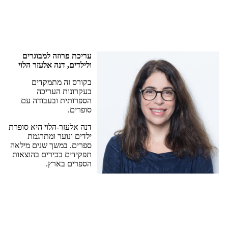
עריכת
פרוזה
למבוגרים
ולילדים
,
דנה
אלעזר
הלוי
בקורס
זה
מתמקדים
בעקרונות
העריכה
הספרותית
ובעבודה
עם
סופרים
.
דנה
אלעזר
-
הלוי
היא
סופרת
ילדים
ונוער
ומתרגמת
ספרים
.
במשך
שנים
מילאה
תפקידים
בכירים
בהוצאות
הספרים
בארץ
.