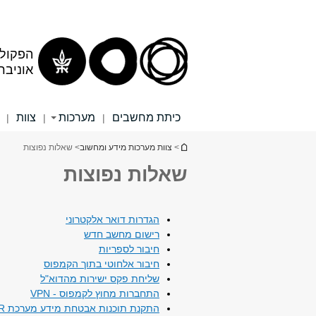
תוכן
תפריט
עליון
ראשי
הפקולט
אוניבר
כיתת מחשבים
מערכות
צוות
|
|
|
הינך נמצא כאן
>
צוות מערכות מידע ומחשוב
> שאלות נפוצות
שאלות נפוצות
הגדרות דואר אלקטרוני
רישום מחשב חדש
חיבור לספריות
חיבור אלחוטי בתוך הקמפוס
שליחת פקס ישירות מהדוא"ל
התחברות מחוץ לקמפוס - VPN
התקנת תוכנות אבטחת מידע מערכת NAC & EDR