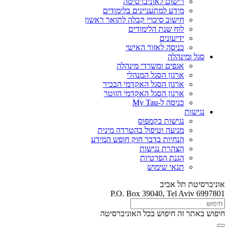
רישום לאוניברסיטה
מידע למתעניינים בלימודים
חישוב סיכויי קבלה לתואר ראשון
לוח שנת הלימודים
ידיעונים
כניסה לאזור האישי
סגל ומינהלה
אגפים ומשרדי מינהלה
ארגון הסגל המנהלי
ארגון הסגל האקדמי הבכיר
ארגון הסגל האקדמי הזוטר
כניסה ל-My Tau
נגישות
נגישות בקמפוס
מניעה וטיפול בהטרדה מינית
הנחיות בדבר חוק חופש המידע
הצהרת נגישות
הגנת הפרטיות
תנאי שימוש
אוניברסיטת תל אביב
P.O. Box 39040, Tel Aviv 6997801
חיפוש באתר זה
חיפוש בכל האוניברסיטה