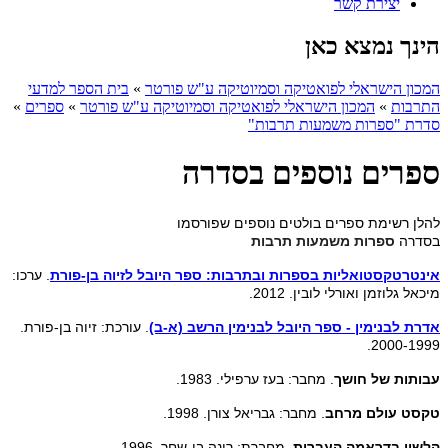
יצירת קשר
הינך נמצא כאן
המכון הישראלי לפואטיקה וסמיוטיקה ע"ש פורטר
»
בית הספר למדעי
התרבות
»
המכון הישראלי לפואטיקה וסמיוטיקה ע"ש פורטר
»
ספרים
»
סדרת "ספרות משמעות תרבות"
ספרים נוספים בסדרה
להלן רשימת ספרים בולטים נוספים שפורסמו
בסדרה
ספרות משמעות תרבות
אינטרטקסטואליות בספרות ובתרבות: ספר היובל לזיוה בן-פורת
. ערכו:
מיכאל גלוזמן ואורלי לובין. 2012.
אדרת לבנימין - ספר היובל לבנימין הרשב (א-ב)
. עורכת: זיוה בן-פורת.
2000-1999.
עבותות של חושך
. מחבר: בעז ערפילי. 1983.
טקסט עולם מרחב
. מחבר: גבריאל צורן. 1998.
הלשון בדראמה העברית
. מחברת: רינה בן-שחר. 1996.