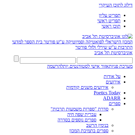
דילוג לתוכן העיקרי
תפריט עליון
תפריט ראשי
תוכן ראשי
המכון הישראלי לפואטיקה וסמיוטיקה ע"ש פורטר
בית הספר למדעי
התרבות ע"ש שירלי ולזלי פורטר
אוניברסיטת תל אביב
מערכת פניות
אזור אישי לסטודנטים.יות
להרשמה
על אודות
אירועים
אירועים משנים קודמות
Poetics Today
ADARR
ספרים
סדרת "ספרות משמעות תרבות"
עברית שפה חיה
ספרים נוספים בסדרה
בנימין הרשב
ספרים בתמיכת המכון