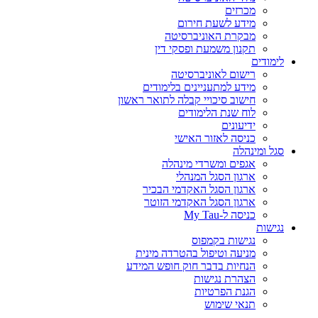
מכרזים
מידע לשעת חירום
מבקרת האוניברסיטה
תקנון משמעת ופסקי דין
לימודים
רישום לאוניברסיטה
מידע למתעניינים בלימודים
חישוב סיכויי קבלה לתואר ראשון
לוח שנת הלימודים
ידיעונים
כניסה לאזור האישי
סגל ומינהלה
אגפים ומשרדי מינהלה
ארגון הסגל המנהלי
ארגון הסגל האקדמי הבכיר
ארגון הסגל האקדמי הזוטר
כניסה ל-My Tau
נגישות
נגישות בקמפוס
מניעה וטיפול בהטרדה מינית
הנחיות בדבר חוק חופש המידע
הצהרת נגישות
הגנת הפרטיות
תנאי שימוש