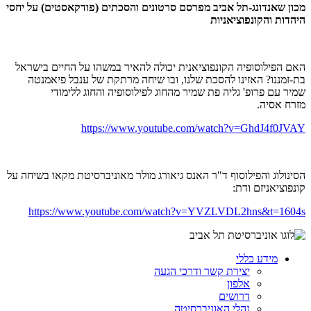
מכון שאנדונג-תל אביב מפרסם סרטונים והסכתים (פודקאסטים) על יחסי
היהדות והקונפוציאניות
האם הפילוסופיה הקונפוציאנית יכולה להאיר במשהו על החיים בישראל
בת-זמננו? האזינו להסכת שלנו, ובו שיחה מרתקת של ענבל פיאמנטה
שמיר עם פרופ' גליה פת שמיר מהחוג לפילוסופיה והחוג ללימודי
מזרח אסיה.
https://www.youtube.com/watch?v=GhdJ4f0JVAY
הסינולוג והפילוסוף ד"ר האנס גיאורג מולר מאוניברסיטת מקאו בשיחה על
קונפוציאניזם ודת:
https://www.youtube.com/watch?v=YVZLVDL2hns&t=1604s
מידע כללי
יצירת קשר ודרכי הגעה
אלפון
דרושים
נהלי האוניברסיטה