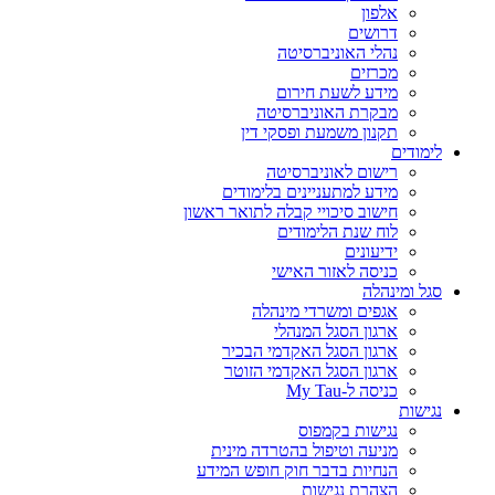
אלפון
דרושים
נהלי האוניברסיטה
מכרזים
מידע לשעת חירום
מבקרת האוניברסיטה
תקנון משמעת ופסקי דין
לימודים
רישום לאוניברסיטה
מידע למתעניינים בלימודים
חישוב סיכויי קבלה לתואר ראשון
לוח שנת הלימודים
ידיעונים
כניסה לאזור האישי
סגל ומינהלה
אגפים ומשרדי מינהלה
ארגון הסגל המנהלי
ארגון הסגל האקדמי הבכיר
ארגון הסגל האקדמי הזוטר
כניסה ל-My Tau
נגישות
נגישות בקמפוס
מניעה וטיפול בהטרדה מינית
הנחיות בדבר חוק חופש המידע
הצהרת נגישות