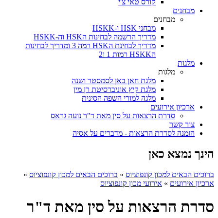
קורס טאי צ'י
מבחנים
מבחנים
מבחני HSK ו-HSKK
מדריך הרשמה לבחינות הHSK וה-HSKK
מדריך לבחינת הHSK רמה 3 ומדריך לבחינות
הHSKK רמות 1 ו2
מלגות
מלגות
מלגת חאן באן לסמסטר ושנה
מלגת קיץ אוניברסיטת רן מין
מלגה למורי השפה הסינית
ארכיון אירועים
סדרת הרצאות על סין מאת ד"ר נועה גראס
צור קשר
הזמנה לסדרת הרצאות - מדברים על אסיה
הינך נמצא כאן
ברוכים הבאים למכון קונפוציוס
»
ברוכים הבאים למכון קונפוציוס
»
ארכיון אירועים
»
אירועי מכון קונפוציוס
סדרת הרצאות על סין מאת ד"ר