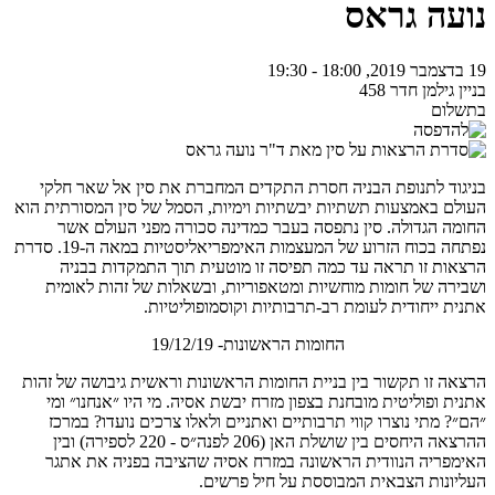
נועה גראס
19 בדצמבר 2019, 18:00 - 19:30
בניין גילמן חדר 458
בתשלום
בניגוד לתנופת הבניה חסרת התקדים המחברת את סין אל שאר חלקי
העולם באמצעות תשתיות יבשתיות וימיות, הסמל של סין המסורתית הוא
החומה הגדולה. סין נתפסה בעבר כמדינה סכורה מפני העולם אשר
נפתחה בכוח הזרוע של המעצמות האימפריאליסטיות במאה ה-19. סדרת
הרצאות זו תראה עד כמה תפיסה זו מוטעית תוך התמקדות בבניה
ושבירה של חומות מוחשיות ומטאפוריות, ובשאלות של זהות לאומית
אתנית ייחודית לעומת רב-תרבותיות וקוסמופוליטיות.
החומות הראשונות- 19/12/19
הרצאה זו תקשור בין בניית החומות הראשונות וראשית גיבושה של זהות
אתנית ופוליטית מובחנת בצפון מזרח יבשת אסיה. מי היו ״אנחנו״ ומי
״הם״? מתי נוצרו קווי תרבותיים ואתניים ולאלו צרכים נועדו? במרכז
ההרצאה היחסים בין שושלת האן (206 לפנה״ס - 220 לספירה) ובין
האימפריה הנוודית הראשונה במזרח אסיה שהציבה בפניה את אתגר
העליונות הצבאית המבוססת על חיל פרשים.