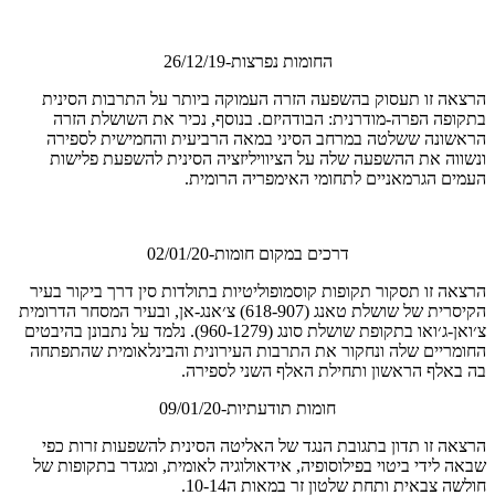
החומות נפרצות-26/12/19
הרצאה זו תעסוק בהשפעה הזרה העמוקה ביותר על התרבות הסינית
בתקופה הפרה-מודרנית: הבודהיזם. בנוסף, נכיר את השושלת הזרה
הראשונה ששלטה במרחב הסיני במאה הרביעית והחמישית לספירה
ונשווה את ההשפעה שלה על הציוויליזציה הסינית להשפעת פלישות
העמים הגרמאניים לתחומי האימפריה הרומית.
דרכים במקום חומות-02/01/20
הרצאה זו תסקור תקופות קוסמופוליטיות בתולדות סין דרך ביקור בעיר
הקיסרית של שושלת טאנג (618-907) צ׳אנג-אן, ובעיר המסחר הדרומית
צ׳ואן-ג׳ואו בתקופת שושלת סונג (960-1279). נלמד על נתבונן בהיבטים
החומריים שלה ונחקור את התרבות העירונית והבינלאומית שהתפתחה
בה באלף הראשון ותחילת האלף השני לספירה.
חומות תודעתיות-09/01/20
הרצאה זו תדון בתגובת הנגד של האליטה הסינית להשפעות זרות כפי
שבאה לידי ביטוי בפילוסופיה, אידאולוגיה לאומית, ומגדר בתקופות של
חולשה צבאית ותחת שלטון זר במאות ה10-14.