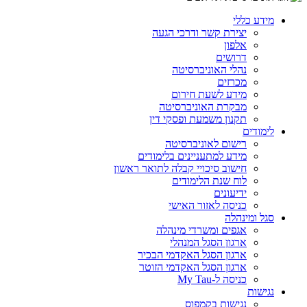
מידע כללי
יצירת קשר ודרכי הגעה
אלפון
דרושים
נהלי האוניברסיטה
מכרזים
מידע לשעת חירום
מבקרת האוניברסיטה
תקנון משמעת ופסקי דין
לימודים
רישום לאוניברסיטה
מידע למתעניינים בלימודים
חישוב סיכויי קבלה לתואר ראשון
לוח שנת הלימודים
ידיעונים
כניסה לאזור האישי
סגל ומינהלה
אגפים ומשרדי מינהלה
ארגון הסגל המנהלי
ארגון הסגל האקדמי הבכיר
ארגון הסגל האקדמי הזוטר
כניסה ל-My Tau
נגישות
נגישות בקמפוס