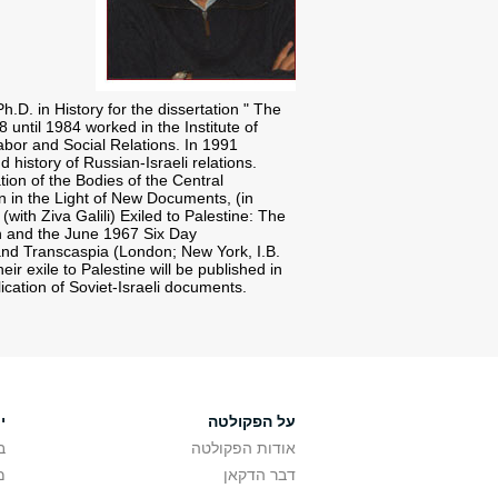
. in History for the dissertation " The
until 1984 worked in the Institute of
bor and Social Relations. In 1991
 history of Russian-Israeli relations.
ion of the Bodies of the Central
 in the Light of New Documents, (in
ith Ziva Galili) Exiled to Palestine: The
on and the June 1967 Six Day
 and Transcaspia (London; New York, I.B.
ir exile to Palestine will be published in
ication of Soviet-Israeli documents.
על הפקולטה
י
אודות הפקולטה
ב
דבר הדקאן
מ