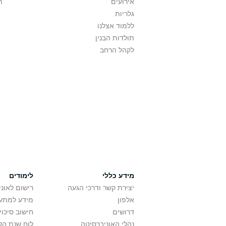
אירועים
ת
גלריות
ללמוד אצלנו
תולדות הבנין
לקהל הרחב
מידע כללי
לימודים
יצירת קשר ודרכי הגעה
רישום לאונ
אלפון
מידע למתענ
דרושים
חישוב סיכוי
נהלי האוניברסיטה
לוח שנת הל