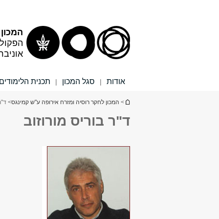
תוכן
תפריט
עליון
ראשי
המכון 
הפקולט
אוניבר
אודות
סגל המכון
תכנית הלימודים
|
|
הינך נמצא כאן
>
המכון לחקר רוסיה ומזרח אירופה ע"ש קמינגס
> ד"ר
ד"ר בוריס מורוזוב