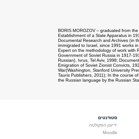
BORIS MOROZOV – graduated from the Histo
Establishment of a State Apparatus in 19
Documental Research and Archives (in the
immigrated to Israel, since 1991 works in 
Expert on the methodology of work with R
Government of Soviet Russia in 1917-191
Russian), Ivrus, Tel Aviv, 1998; Document
Emigration of Soviet Zionist Convicts, 1
War(Washington, Stanford University Pres
Tauris Publishers, 2011); In the course of
the Russian language by the Russian State
סטודנטים
ידיעון הפקולטה
Moodle