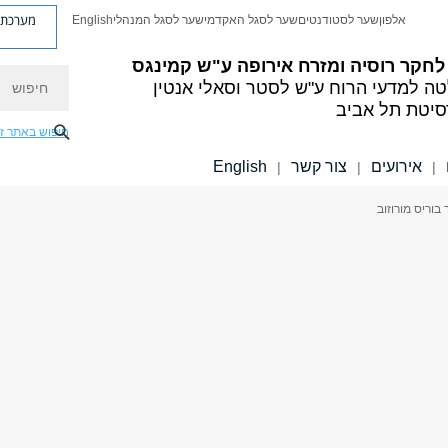
מערכת פ
אלפון
שער לסטודנטים
שער לסגל האקדמי
שער לסגל המנהלי
English
לחקר רוסיה ומזרח אירופה ע"ש קמינגס
חיפוש
ה למדעי הרוח
ע"ש לסטר וסאלי אנטין
סיטת תל אביב
חיפוש באתר ז
אירועים
צור קשר
English
|
|
|
 בוריס מורוזוב