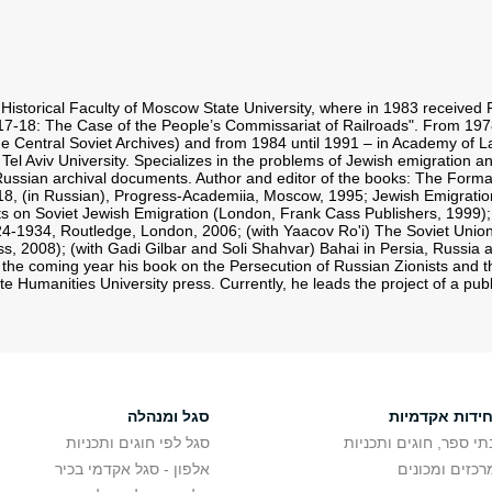
rical Faculty of Moscow State University, where in 1983 received Ph.D
17-18: The Case of the People’s Commissariat of Railroads". From 1978 
 Central Soviet Archives) and from 1984 until 1991 – in Academy of La
Tel Aviv University. Specializes in the problems of Jewish emigration and
ussian archival documents. Author and editor of the books: The Format
8, (in Russian), Progress-Academiia, Moscow, 1995; Jewish Emigration
s on Soviet Jewish Emigration (London, Frank Cass Publishers, 1999); (w
924-1934, Routledge, London, 2006; (with Yaacov Ro'i) The Soviet Uni
s, 2008); (with Gadi Gilbar and Soli Shahvar) Bahai in Persia, Russia
 the coming year his book on the Persecution of Russian Zionists and the
 Humanities University press. Currently, he leads the project of a publ
חידות אקדמיות
סגל ומנהלה
תי ספר, חוגים ותכניות
סגל לפי חוגים ותכניות
רכזים ומכונים
אלפון - סגל אקדמי בכיר