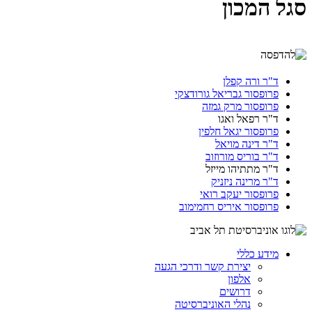
סגל המכון
ד"ר ורה קפלן
פרופסור גבריאל גורודצקי
פרופסור מרק גמזה
ד"ר רפאל ואגו
פרופסור יגאל חלפין
ד"ר דינה מויאל
ד"ר בוריס מורוזוב
ד"ר מתתיהו מייזל
ד"ר מרינה ניזניק
פרופסור יעקב רואי
פרופסור איריס רחמימוב
מידע כללי
יצירת קשר ודרכי הגעה
אלפון
דרושים
נהלי האוניברסיטה