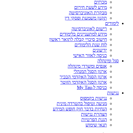
מכרזים
מידע לשעת חירום
מבקרת האוניברסיטה
תקנון משמעת ופסקי דין
לימודים
רישום לאוניברסיטה
מידע למתעניינים בלימודים
חישוב סיכויי קבלה לתואר ראשון
לוח שנת הלימודים
ידיעונים
כניסה לאזור האישי
סגל ומינהלה
אגפים ומשרדי מינהלה
ארגון הסגל המנהלי
ארגון הסגל האקדמי הבכיר
ארגון הסגל האקדמי הזוטר
כניסה ל-My Tau
נגישות
נגישות בקמפוס
מניעה וטיפול בהטרדה מינית
הנחיות בדבר חוק חופש המידע
הצהרת נגישות
הגנת הפרטיות
תנאי שימוש