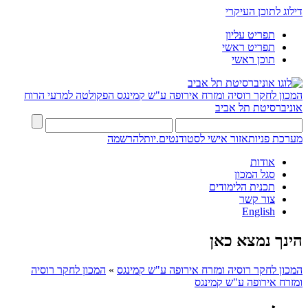
דילוג לתוכן העיקרי
תפריט עליון
תפריט ראשי
תוכן ראשי
המכון לחקר רוסיה ומזרח אירופה ע"ש קמינגס
הפקולטה למדעי הרוח
אוניברסיטת תל אביב
מערכת פניות
אזור אישי לסטודנטים.יות
להרשמה
אודות
סגל המכון
תכנית הלימודים
צור קשר
English
הינך נמצא כאן
המכון לחקר רוסיה ומזרח אירופה ע"ש קמינגס
»
המכון לחקר רוסיה
ומזרח אירופה ע"ש קמינגס