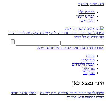
דילוג לתוכן העיקרי
תפריט עליון
תפריט ראשי
תוכן ראשי
המכון לחקר רוסיה ומזרח אירופה ע"ש קמינגס
הפקולטה למדעי הרוח
אוניברסיטת תל אביב
מערכת פניות
אזור אישי לסטודנטים.יות
להרשמה
אודות
סגל המכון
תכנית הלימודים
צור קשר
English
הינך נמצא כאן
המכון לחקר רוסיה ומזרח אירופה ע"ש קמינגס
»
המכון לחקר רוסיה
ומזרח אירופה ע"ש קמינגס