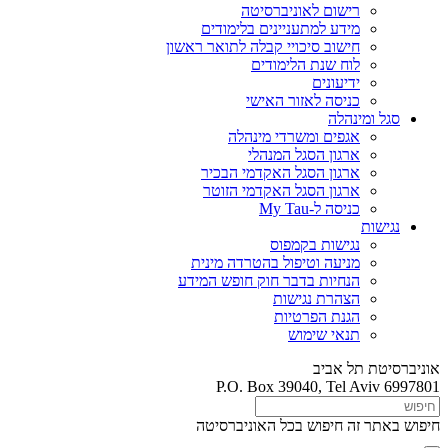
רישום לאוניברסיטה
מידע למתעניינים בלימודים
חישוב סיכויי קבלה לתואר ראשון
לוח שנת הלימודים
ידיעונים
כניסה לאזור האישי
סגל ומינהלה
אגפים ומשרדי מינהלה
ארגון הסגל המנהלי
ארגון הסגל האקדמי הבכיר
ארגון הסגל האקדמי הזוטר
כניסה ל-My Tau
נגישות
נגישות בקמפוס
מניעה וטיפול בהטרדה מינית
הנחיות בדבר חוק חופש המידע
הצהרת נגישות
הגנת הפרטיות
תנאי שימוש
אוניברסיטת תל אביב
P.O. Box 39040, Tel Aviv 6997801
חיפוש באתר זה
חיפוש בכל האוניברסיטה