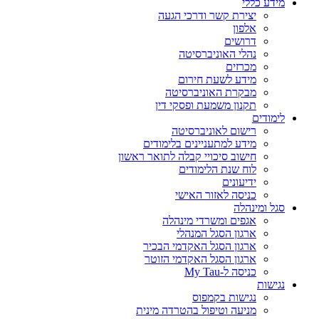
מידע כללי
יצירת קשר ודרכי הגעה
אלפון
דרושים
נהלי האוניברסיטה
מכרזים
מידע לשעת חירום
מבקרת האוניברסיטה
תקנון משמעת ופסקי דין
לימודים
רישום לאוניברסיטה
מידע למתעניינים בלימודים
חישוב סיכויי קבלה לתואר ראשון
לוח שנת הלימודים
ידיעונים
כניסה לאזור האישי
סגל ומינהלה
אגפים ומשרדי מינהלה
ארגון הסגל המנהלי
ארגון הסגל האקדמי הבכיר
ארגון הסגל האקדמי הזוטר
כניסה ל-My Tau
נגישות
נגישות בקמפוס
מניעה וטיפול בהטרדה מינית