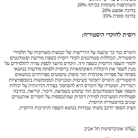
השתתפות משימות בכיתה 20%
בחינת אמצע 20%
בחינה סופית 35%
רוסית לחוקרי היסטוריה:
הקורס בנוי כך שיענה על הדרישות של קבוצות מעורבות של תלמידי
היסטוריה, הכוללות סטודנטים לומדי רוסית כשפת מורשת וסטודנטים
לומדי השפה הרוסית כשפה זרה. הקורס מיועד לספק עזרה לתלמידים על
מנת לשפר את היכולות האקדמאיות ברוסית ולפתח מודעות בנושאי
מפתח של ספרות אקדמית תוך סיפוק טקסטים ספרותיים בנושאים
היסטוריים. הקורס יתמקד בשיטות וטכניקות הממומשות בקומפוזיציות
רטוריות. המטרה של הקורס היא להסתמך בצורה הדרגתית על יכולות
השפה אצל הסטודנטים תוך שימוש בשמיעה, דיבור, קריאה, כתיבה
ופעילויות המערבות למידת דקדוק שמתבססות על חומרים אותנטיים
שונים בהיסטוריה הרוסית.
הציון הסופי יורכב משתי עבודות בנושא השפה והתרבות הרוסית.