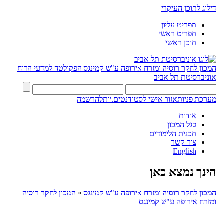
דילוג לתוכן העיקרי
תפריט עליון
תפריט ראשי
תוכן ראשי
המכון לחקר רוסיה ומזרח אירופה ע"ש קמינגס
הפקולטה למדעי הרוח
אוניברסיטת תל אביב
מערכת פניות
אזור אישי לסטודנטים.יות
להרשמה
אודות
סגל המכון
תכנית הלימודים
צור קשר
English
הינך נמצא כאן
המכון לחקר רוסיה ומזרח אירופה ע"ש קמינגס
»
המכון לחקר רוסיה
ומזרח אירופה ע"ש קמינגס