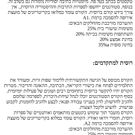
טקסטים בכתב בעל פה. מיומנויות כתיבה יסודיות נלמדות גם בשלב זה.
בנוסף, סטודנטים ייחשפו לספרות התרבות וההיסטוריה הרוסית,. אין
צורך בידע קודם ברוסית. הקורס עומד במלואו בקריטריונים של מועצת
אירופה להסמכה ברמת .A1
ההערכה מורכבת מהחלקים הבאים:
משימות שיעורי בית 25%
השתתפות משימות בכיתה 20%
בחינת אמצע 20%
בחינה סופית 35%a
רוסית למתקדמים:
הקורס מבוסס על הגישה התקשורתית ללימוד שפות זרות, ומעודד את
התלמידים לפתח את כישורי הקריאה, הכתיבה, ההאזנה והדיבור. מטרות
הקורס יהיו לתקשר ברוסית בתחומים רבים ושונים של פעילות יומיומית.
בסוף הקורס הסטודנטים יוכלו לנהל שיחת-היכרות, לספרמה שלומם
ולהגיב לחדשות; לדון בענייני עבודה ופנאי; לבצע ולהגיב להזמנות; לקבוע
פגישות; להציע ולקבל הצעות.
הקורס מועבר תוך שימוש בקטעים מותאמים ואותנטיים של ספרות
רוסית, חומרי וידאו ואודיו. הקורס עומד במלוא בקריטריונים של מועצת
אירופה להסמכה ברמה A2.
ההערכה מורכבת מהחלקים הבאים:
משימות שיעורי בית 25%