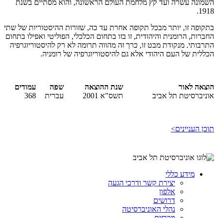
השמונה עשרה ועד קץ מלחמת העולם הראשונה, והוא מסתיים בשנת
1918.
בתקופה זו, יותר מבכל תקופה אחרת עד כה, שזורות ההיסטוריות של שתי
החברות, הרומנית והיהודית, זו בזו בתחום הכלכלי, הפוליטי ואפילו בתחום
התרבותי. מנקודת מבט זו, כרך זה מהווה תרומה לא רק להיסטוריוגרפיה
הכללית של העם היהודי אלא גם להיסטוריוגרפיה של רומניה.
הוצאה לאור
שנת ההוצאה
שפה
עמודים
אוניברסיטת תל אביב
תשס"א 2001
עברית
368
תוכן העניינים>
מידע כללי
יצירת קשר ודרכי הגעה
אלפון
דרושים
נהלי האוניברסיטה
מכרזים