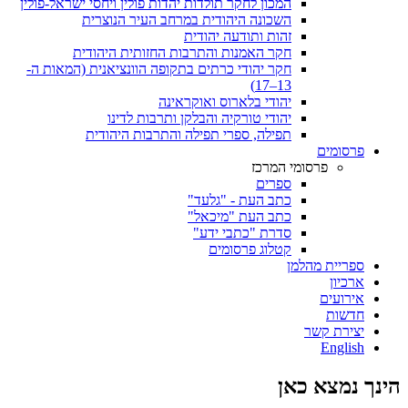
המכון לחקר תולדות יהדות פולין ויחסי ישראל-פולין
השכונה היהודית במרחב העיר הנוצרית
זהות ותודעה יהודית
חקר האמנות והתרבות החזותית היהודית
חקר יהודי כרתים בתקופה הוונציאנית (המאות ה-
13–17)
יהודי בלארוס ואוקראינה
יהודי טורקיה והבלקן ותרבות לדינו
תפילה, ספרי תפילה והתרבות היהודית
פרסומים
פרסומי המרכז
ספרים
כתב העת - "גלעד"
כתב העת "מיכאל"
סדרת "כתבי ידע"
קטלוג פרסומים
ספריית מהלמן
ארכיון
אירועים
חדשות
יצירת קשר
English
הינך נמצא כאן