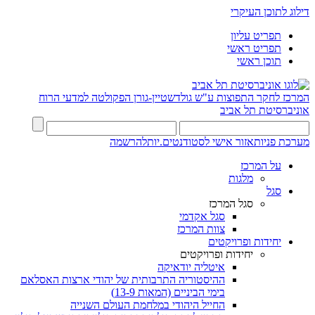
דילוג לתוכן העיקרי
תפריט עליון
תפריט ראשי
תוכן ראשי
המרכז לחקר התפוצות ע"ש גולדשטיין-גורן
הפקולטה למדעי הרוח
אוניברסיטת תל אביב
מערכת פניות
אזור אישי לסטודנטים.יות
להרשמה
על המרכז
מלגות
סגל
סגל המרכז
סגל אקדמי
צוות המרכז
יחידות ופרויקטים
יחידות ופרויקטים
איטליה יודאיקה
ההיסטוריה התרבותית של יהודי ארצות האסלאם
בימי הביניים (המאות 13-9)
החייל היהודי במלחמת העולם השנייה