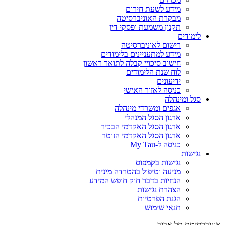
מידע לשעת חירום
מבקרת האוניברסיטה
תקנון משמעת ופסקי דין
לימודים
רישום לאוניברסיטה
מידע למתעניינים בלימודים
חישוב סיכויי קבלה לתואר ראשון
לוח שנת הלימודים
ידיעונים
כניסה לאזור האישי
סגל ומינהלה
אגפים ומשרדי מינהלה
ארגון הסגל המנהלי
ארגון הסגל האקדמי הבכיר
ארגון הסגל האקדמי הזוטר
כניסה ל-My Tau
נגישות
נגישות בקמפוס
מניעה וטיפול בהטרדה מינית
הנחיות בדבר חוק חופש המידע
הצהרת נגישות
הגנת הפרטיות
תנאי שימוש
אוניברסיטת תל אביב