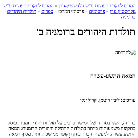
המרכז לחקר התפוצות ע"ש גולדשטיין-גורן
»
המרכז לחקר התפוצות ע"ש
גולדשטיין-גורן
»
פרסומים
»
פרסומי המרכז
»
ספרים
»
תולדות היהודים
ברומניה
תולדות היהודים ברומניה ב'
המאה התשע-עשרה
עורכים: ליביו רוטמן, קרול ינקו
כרך זה, השני בסדרה של חמישה כרכים על תולדות יהודי רומניה, עוסק
בתקופה משמעותית ביותר בתולדות הקהילה היהודית-הרומנית: המאה
התשע עשרה. למעשה, הכרך בוחן תקופה ממושכת יותר, מסוף המאה