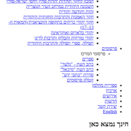
המכון לחקר תולדות יהדות פולין ויחסי ישראל-פולין
השכונה היהודית במרחב העיר הנוצרית
זהות ותודעה יהודית
חקר האמנות והתרבות החזותית היהודית
חקר יהודי כרתים בתקופה הוונציאנית (המאות ה-
13–17)
יהודי בלארוס ואוקראינה
יהודי טורקיה והבלקן ותרבות לדינו
תפילה, ספרי תפילה והתרבות היהודית
פרסומים
פרסומי המרכז
ספרים
כתב העת - "גלעד"
כתב העת "מיכאל"
סדרת "כתבי ידע"
קטלוג פרסומים
ספריית מהלמן
ארכיון
אירועים
חדשות
יצירת קשר
English
הינך נמצא כאן