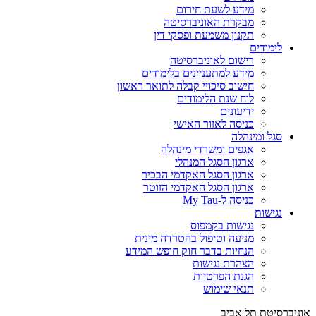
מידע לשעת חירום
מבקרת האוניברסיטה
תקנון משמעת ופסקי דין
לימודים
רישום לאוניברסיטה
מידע למתעניינים בלימודים
חישוב סיכויי קבלה לתואר ראשון
לוח שנת הלימודים
ידיעונים
כניסה לאזור האישי
סגל ומינהלה
אגפים ומשרדי מינהלה
ארגון הסגל המנהלי
ארגון הסגל האקדמי הבכיר
ארגון הסגל האקדמי הזוטר
כניסה ל-My Tau
נגישות
נגישות בקמפוס
מניעה וטיפול בהטרדה מינית
הנחיות בדבר חוק חופש המידע
הצהרת נגישות
הגנת הפרטיות
תנאי שימוש
אוניברסיטת תל אביב