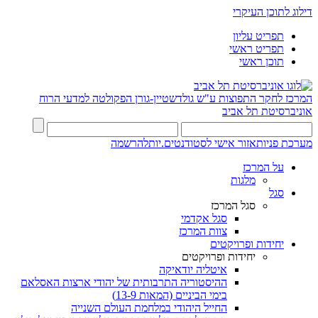
דילוג לתוכן העיקרי
תפריט עליון
תפריט ראשי
תוכן ראשי
המרכז לחקר התפוצות ע"ש גולדשטיין-גורן
הפקולטה למדעי הרוח
אוניברסיטת תל אביב
מערכת פניות
אזור אישי לסטודנטים.יות
להרשמה
על המרכז
מלגות
סגל
סגל המרכז
סגל אקדמי
צוות המרכז
יחידות ופרויקטים
יחידות ופרויקטים
איטליה יודאיקה
ההיסטוריה התרבותית של יהודי ארצות האסלאם
בימי הביניים (המאות 13-9)
החייל היהודי במלחמת העולם השנייה