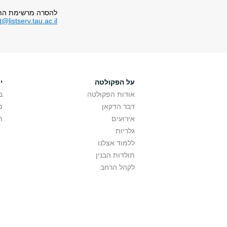
להסרה מרשימת התפ
listserv.tau.ac.il
על הפקולטה
י
אודות הפקולטה
ב
דבר הדקאן
מ
אירועים
ת
גלריות
ללמוד אצלנו
תולדות הבנין
לקהל הרחב