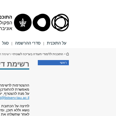
תוכן
תפריט
עליון
ראשי
התוכנ
הפקולט
אוניבר
על התוכנית
סדרי ההרשמה
סגל
|
|
הינך נמצא כאן
>
התוכנית ללימודי תעודה בעריכה לשונית
> רשימת די
רשימת דיו
ראשי
ההצטרפות לרשימת ה
מאפשרת להתעדכן על
על מנת להצטרף, יש
@listserv.tau.ac.il
לחיצה על הכתובת ה
נושא וללא תוכן, ומ
לאחר שתשלחו את ה