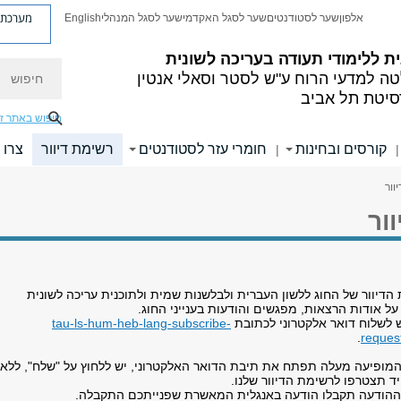
מערכת פ
אלפון
שער לסטודנטים
שער לסגל האקדמי
שער לסגל המנהלי
English
ית
ללימודי תעודה בעריכה לשונית
חיפוש
ה למדעי הרוח
ע"ש לסטר וסאלי אנטין
סיטת תל אביב
חיפוש באתר ז
קורסים ובחינות
חומרי עזר לסטודנטים
רשימת דיוור
צרו 
|
|
וור
ור
דיוור של החוג ללשון העברית ולבלשנות שמית ולתוכנית עריכה לשונית
 אודות הרצאות, מפגשים והודעות בענייני החוג.
 לשלוח דואר אלקטרוני לכתובת
tau-ls-hum-heb-lang-subscribe-
.
request
מופיעה מעלה תפתח את תיבת הדואר האלקטרוני, יש ללחוץ על "שלח", ללא
ייד תצטרפו לרשימת הדיוור שלנו.
הודעה תקבלו הודעה באנגלית המאשרת שפנייתכם התקבלה.