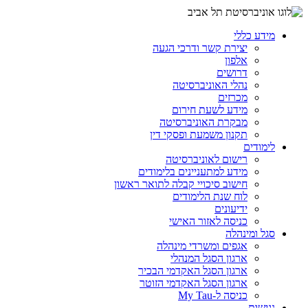
מידע כללי
יצירת קשר ודרכי הגעה
אלפון
דרושים
נהלי האוניברסיטה
מכרזים
מידע לשעת חירום
מבקרת האוניברסיטה
תקנון משמעת ופסקי דין
לימודים
רישום לאוניברסיטה
מידע למתעניינים בלימודים
חישוב סיכויי קבלה לתואר ראשון
לוח שנת הלימודים
ידיעונים
כניסה לאזור האישי
סגל ומינהלה
אגפים ומשרדי מינהלה
ארגון הסגל המנהלי
ארגון הסגל האקדמי הבכיר
ארגון הסגל האקדמי הזוטר
כניסה ל-My Tau
נגישות