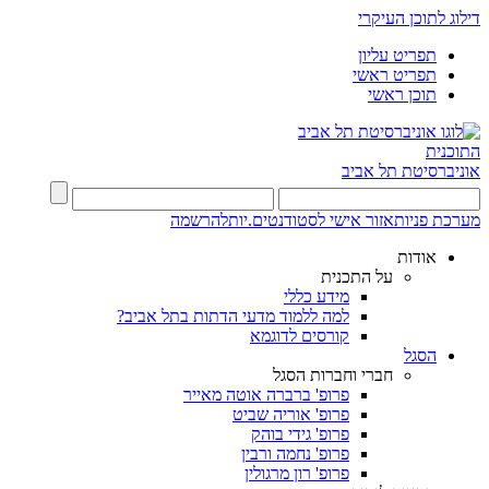
דילוג לתוכן העיקרי
תפריט עליון
תפריט ראשי
תוכן ראשי
התוכנית
אוניברסיטת תל אביב
מערכת פניות
אזור אישי לסטודנטים.יות
להרשמה
אודות
על התכנית
מידע כללי
למה ללמוד מדעי הדתות בתל אביב?
קורסים לדוגמא
הסגל
חברי וחברות הסגל
פרופ' ברברה אוטה מאייר
פרופ' אוריה שביט
פרופ' גידי בוהק
פרופ' נחמה ורבין
פרופ' רון מרגולין