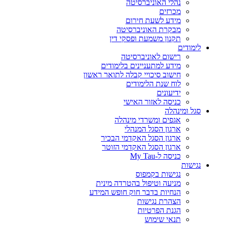
נהלי האוניברסיטה
מכרזים
מידע לשעת חירום
מבקרת האוניברסיטה
תקנון משמעת ופסקי דין
לימודים
רישום לאוניברסיטה
מידע למתעניינים בלימודים
חישוב סיכויי קבלה לתואר ראשון
לוח שנת הלימודים
ידיעונים
כניסה לאזור האישי
סגל ומינהלה
אגפים ומשרדי מינהלה
ארגון הסגל המנהלי
ארגון הסגל האקדמי הבכיר
ארגון הסגל האקדמי הזוטר
כניסה ל-My Tau
נגישות
נגישות בקמפוס
מניעה וטיפול בהטרדה מינית
הנחיות בדבר חוק חופש המידע
הצהרת נגישות
הגנת הפרטיות
תנאי שימוש