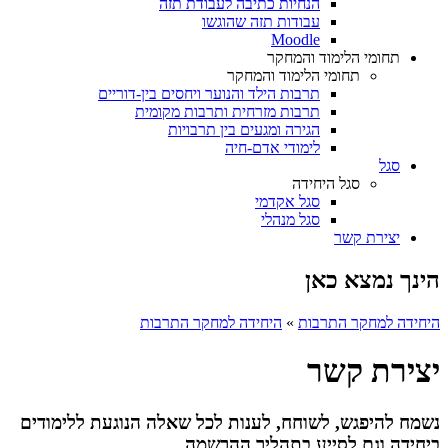
הנחיות כתיבה לעבודת תזה
עבודות תזה שהוגשו
Moodle
תחומי הלימוד והמחקר
תחומי הלימוד והמחקר
תרבות הילד והנוער ויחסים בין-דוריים
תרבות מזרחית ותרבות מקומית
הגירה ומגעים בין תרבויות
לימודי אדם-חיה
סגל
סגל היחידה
סגל אקדמי
סגל מנהלי
יצירת קשר
הינך נמצא כאן
היחידה למחקר התרבות
»
היחידה למחקר התרבות
יצירת קשר
נשמח להיפגש, לשוחח, לענות לכל שאלה הנוגעת ללימודים
ביחידה וגם לסייע בתהליך ההרשמה