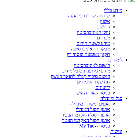
מידע כללי
יצירת קשר ודרכי הגעה
אלפון
דרושים
נהלי האוניברסיטה
מכרזים
מידע לשעת חירום
מבקרת האוניברסיטה
תקנון משמעת ופסקי דין
לימודים
רישום לאוניברסיטה
מידע למתעניינים בלימודים
חישוב סיכויי קבלה לתואר ראשון
לוח שנת הלימודים
ידיעונים
כניסה לאזור האישי
סגל ומינהלה
אגפים ומשרדי מינהלה
ארגון הסגל המנהלי
ארגון הסגל האקדמי הבכיר
ארגון הסגל האקדמי הזוטר
כניסה ל-My Tau
נגישות
נגישות בקמפוס