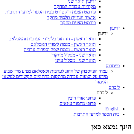
ידיעון תואר שני
מקוריות עבודת המחקר
פורמט הצעת דוקטורט בבית הספר למדעי התרבות
אישור הנחיית תלמיד מחקר
פורמט הצעת מחקר
ידיעון
ידיעון
תואר ראשון - חד חוגי בלימודי הערבית והאסלאם
תואר ראשון - מגמת לימודי האסלאם
תואר ראשון - מגמת שפה וספרות ערבית
תואר שני - מסלול מחקרי
תואר שני - מסלול עיוני
פייסבוק
עמוד הפייסבוק של החוג לערבית ולאסלאם מציע מדי שבוע
מידע על הצעות עבודה מרתקות בתחומים הקשורים לנושאי
הלימוד
לזכרם
לזכרם
פרופ׳ אורי רובין
פרופ׳ מחמוד ע׳נאים
English
בית הספר למדעי התרבות
הינך נמצא כאן