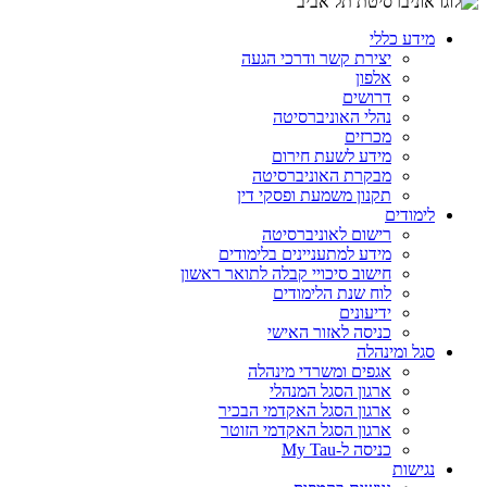
מידע כללי
יצירת קשר ודרכי הגעה
אלפון
דרושים
נהלי האוניברסיטה
מכרזים
מידע לשעת חירום
מבקרת האוניברסיטה
תקנון משמעת ופסקי דין
לימודים
רישום לאוניברסיטה
מידע למתעניינים בלימודים
חישוב סיכויי קבלה לתואר ראשון
לוח שנת הלימודים
ידיעונים
כניסה לאזור האישי
סגל ומינהלה
אגפים ומשרדי מינהלה
ארגון הסגל המנהלי
ארגון הסגל האקדמי הבכיר
ארגון הסגל האקדמי הזוטר
כניסה ל-My Tau
נגישות