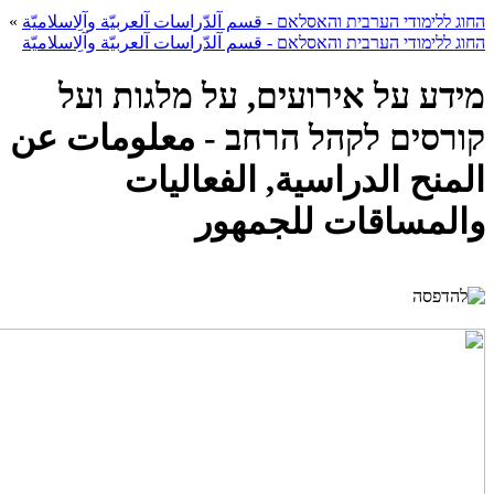
החוג ללימודי הערבית והאסלאם - قسم آلدّراسات آلعربيّة وآلِاسلاميّة
»
החוג ללימודי הערבית והאסלאם - قسم آلدّراسات آلعربيّة وآلِاسلاميّة
מידע על אירועים, על מלגות ועל
קורסים לקהל הרחב - معلومات عن
المنح الدراسية, الفعاليات
والمساقات للجمهور