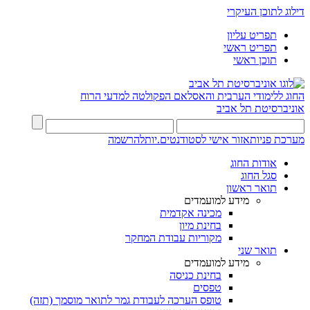
דילוג לתוכן העיקרי
תפריט עליון
תפריט ראשי
תוכן ראשי
החוג ללימודי הערבית והאסלאם
הפקולטה למדעי הרוח
אוניברסיטת תל אביב
מערכת פניות
אזור אישי לסטודנטים.יות
להרשמה
אודות החוג
סגל החוג
תואר ראשון
מידע למועמדים
מכינה אקדמית
בחינת מיון
מקוריות עבודת המחקר
תואר שני
מידע למועמדים
בחינת כניסה
טפסים
טופס הערכה לעבודת גמר לתואר מוסמך (תזה)