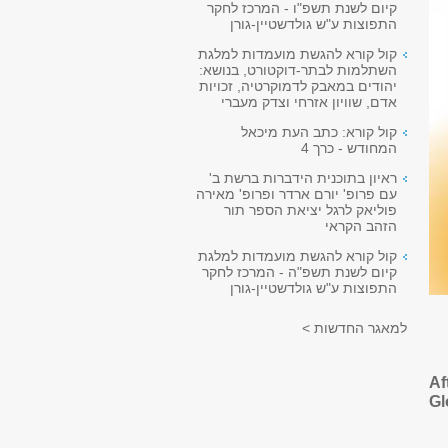
קיום לשנת תשפ"ו - המרכז לחקר
התפוצות ע"ש גולדשטיין-גורן
קול קורא להגשת מועמדות למלגת
השתלמות לבתר-דוקטורט, בנושא:
יהודים במאבק לדמוקרטיה, זכויות
אדם, שוויון אזרחי וצדק מעברי
קול קורא: כתב העת מיכאל
המחודש - כרך 4
ראיון בתוכנית הידברות ברשת ב'
עם פרופ' יורם ארדר ופרופ' מאירה
פוליאק לרגל יציאת הספר תור
הזהב הקראי
קול קורא להגשת מועמדות למלגת
קיום לשנת תשפ"ה - המרכז לחקר
התפוצות ע"ש גולדשטיין-גורן
למאגר החדשות >
Af
Gl