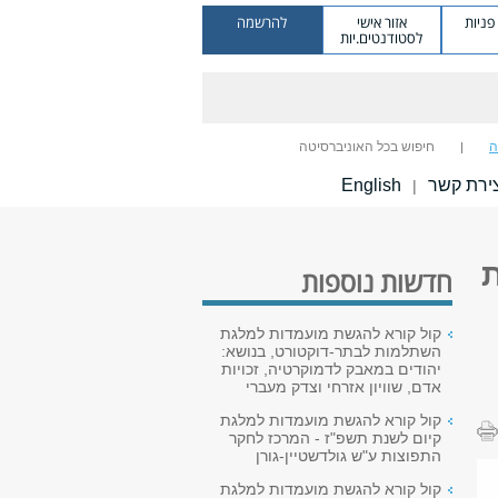
ניות
אזור אישי
להרשמה
לסטודנטים.יות
ה
חיפוש בכל האוניברסיטה
ירת קשר
English
|
ת
חדשות נוספות
קול קורא להגשת מועמדות למלגת
השתלמות לבתר-דוקטורט, בנושא:
יהודים במאבק לדמוקרטיה, זכויות
אדם, שוויון אזרחי וצדק מעברי
קול קורא להגשת מועמדות למלגת
קיום לשנת תשפ"ז - המרכז לחקר
התפוצות ע"ש גולדשטיין-גורן
קול קורא להגשת מועמדות למלגת