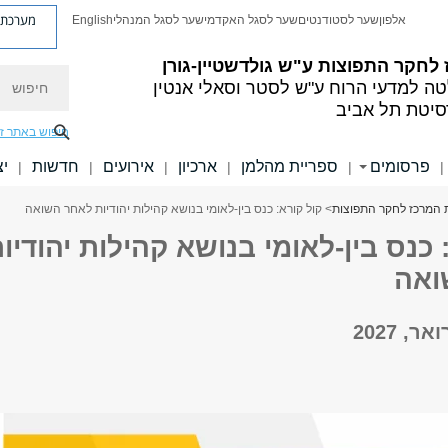
מערכת פ
אלפון
שער לסטודנטים
שער לסגל האקדמי
שער לסגל המנהלי
English
לחקר התפוצות ע"ש גולדשטיין-גורן
חיפוש
ה למדעי הרוח
ע"ש לסטר וסאלי אנטין
סיטת תל אביב
חיפוש באתר ז
פרסומים
ספריית מהלמן
ארכיון
אירועים
חדשות
יצ
|
|
|
|
|
|
המרכז לחקר התפוצות
> קול קורא: כנס בין-לאומי בנושא קהילות יהודיות לאחר השואה
 כנס בין-לאומי בנושא קהילות יהודיו
ואה