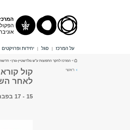
תוכן
תפריט
עליון
ראשי
המרכז 
הפקולט
אוניבר
על המרכז
סגל
יחידות ופרויקטים
|
|
הינך נמצא כאן
>
המרכז לחקר התפוצות ע"ש גולדשטיין-גורן
>
חדשות 
ראשי
קול קורא:
לאחר הש
15 - 17 בפברואר, 2027