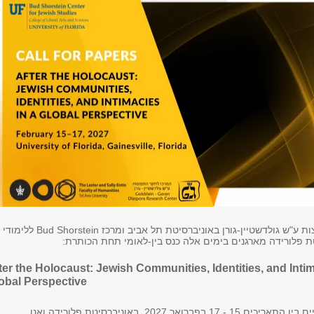
המרכז לחקר התפוצות ע"ש גולדשטיין-גורן באוניברסיטת תל אביב ומרכז Bud Shorstein ללימודי
ת פלורידה מארגנים בימים אלה כנס בין-לאומי תחת הכותרת:
ter the Holocaust: Jewish Communities, Identities, and Intim
obal Perspective
הכנס מתוכנן להתקיים בין התאריכים 15 - 17 בפברואר 2027, באוניברסיטת פלורידה ואנו