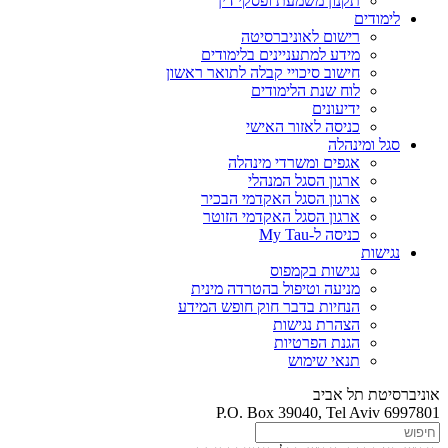
תקנון משמעת ופסקי דין
לימודים
רישום לאוניברסיטה
מידע למתעניינים בלימודים
חישוב סיכויי קבלה לתואר ראשון
לוח שנת הלימודים
ידיעונים
כניסה לאזור האישי
סגל ומינהלה
אגפים ומשרדי מינהלה
ארגון הסגל המנהלי
ארגון הסגל האקדמי הבכיר
ארגון הסגל האקדמי הזוטר
כניסה ל-My Tau
נגישות
נגישות בקמפוס
מניעה וטיפול בהטרדה מינית
הנחיות בדבר חוק חופש המידע
הצהרת נגישות
הגנת הפרטיות
תנאי שימוש
אוניברסיטת תל אביב
P.O. Box 39040, Tel Aviv 6997801