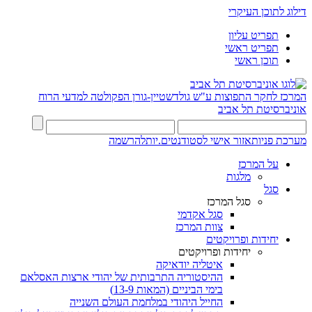
דילוג לתוכן העיקרי
תפריט עליון
תפריט ראשי
תוכן ראשי
המרכז לחקר התפוצות ע"ש גולדשטיין-גורן
הפקולטה למדעי הרוח
אוניברסיטת תל אביב
מערכת פניות
אזור אישי לסטודנטים.יות
להרשמה
על המרכז
מלגות
סגל
סגל המרכז
סגל אקדמי
צוות המרכז
יחידות ופרויקטים
יחידות ופרויקטים
איטליה יודאיקה
ההיסטוריה התרבותית של יהודי ארצות האסלאם
בימי הביניים (המאות 13-9)
החייל היהודי במלחמת העולם השנייה