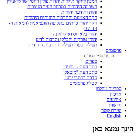
המכון לחקר תולדות יהדות פולין ויחסי ישראל-פולין
השכונה היהודית במרחב העיר הנוצרית
זהות ותודעה יהודית
חקר האמנות והתרבות החזותית היהודית
חקר יהודי כרתים בתקופה הוונציאנית (המאות ה-
13–17)
יהודי בלארוס ואוקראינה
יהודי טורקיה והבלקן ותרבות לדינו
תפילה, ספרי תפילה והתרבות היהודית
פרסומים
פרסומי המרכז
ספרים
כתב העת - "גלעד"
כתב העת "מיכאל"
סדרת "כתבי ידע"
קטלוג פרסומים
ספריית מהלמן
ארכיון
אירועים
חדשות
יצירת קשר
English
הינך נמצא כאן