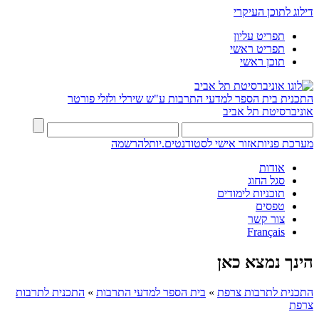
דילוג לתוכן העיקרי
תפריט עליון
תפריט ראשי
תוכן ראשי
התכנית
בית הספר למדעי התרבות ע"ש שירלי ולזלי פורטר
אוניברסיטת תל אביב
מערכת פניות
אזור אישי לסטודנטים.יות
להרשמה
אודות
סגל החוג
תוכניות לימודים
טפסים
צור קשר
Français
הינך נמצא כאן
התכנית לתרבות צרפת
»
בית הספר למדעי התרבות
»
התכנית לתרבות
צרפת