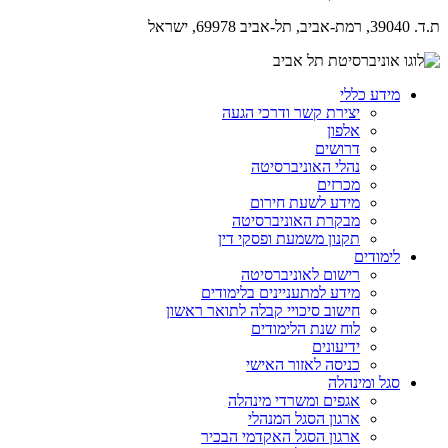
ת.ד. 39040, רמת-אביב, תל-אביב 69978, ישראל
מידע כללי
יצירת קשר ודרכי הגעה
אלפון
דרושים
נהלי האוניברסיטה
מכרזים
מידע לשעת חירום
מבקרת האוניברסיטה
תקנון משמעת ופסקי דין
לימודים
רישום לאוניברסיטה
מידע למתעניינים בלימודים
חישוב סיכויי קבלה לתואר ראשון
לוח שנת הלימודים
ידיעונים
כניסה לאזור האישי
סגל ומינהלה
אגפים ומשרדי מינהלה
ארגון הסגל המנהלי
ארגון הסגל האקדמי הבכיר