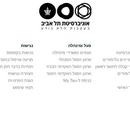
סגל ומינהלה
נגישות
יברסיטה
אגפים ומשרדי מינהלה
נגישות בקמפוס
יינים בלימודים
ארגון הסגל המנהלי
מניעה וטיפול בהטר
י קבלה לתואר ראשון
ארגון הסגל האקדמי הבכיר
הנחיות בדבר חוק ח
ימודים
ארגון הסגל האקדמי הזוטר
הצהרת נגישות
כניסה ל-My Tau
הגנת הפרטיות
 האישי
תנאי שימוש