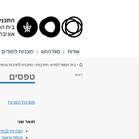
תוכן
תפריט
עליון
ראשי
התכני
בית הס
אוניבר
אודות
סגל החוג
תוכניות לימודים
|
|
הינך נמצא כאן
>
בית הספר למדעי התרבות
>
התכנית לתרבות צרפת
טפסים
ראשי
מערכת הפניות
תואר שני
הנחיות לכת
טופס אישור 