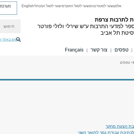
מערכת פ
אלפון
שער לסטודנטים
שער לסגל האקדמי
שער לסגל המנהלי
English
ת
לתרבות צרפת
חיפוש
פר למדעי התרבות ע"ש שירלי ולזלי פורטר
סיטת תל אביב
חיפוש באתר ז
טפסים
צור קשר
Français
|
|
|
> טפסים
יבת הצעת מחקר
לכתיבת עבודת גמר לתואר השני