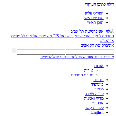
דילוג לתוכן העיקרי
תפריט עליון
תפריט ראשי
תוכן ראשי
התכנית לחקר יהודי איראן בישראל
ACIS - מרכז אליאנס ללימודים
איראניים
אוניברסיטת תל אביב
מערכת פניות
אזור אישי לסטודנטים.יות
להרשמה
אודות
אודות
חנוכת התכנית
עדויות
ביוגרפיה
מחקר
פרוזה ושירה
מדיה ואמנות
ארגונים
ליצירת קשר
English