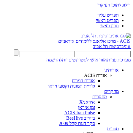
דילוג לתוכן העיקרי
תפריט עליון
תפריט ראשי
תוכן ראשי
ACIS - מרכז אליאנס ללימודים איראניים
אוניברסיטת תל אביב
מערכת פניות
אזור אישי לסטודנטים.יות
להרשמה
אודותינו
אודות ACIS
אודות המרכז
גלריית תמונות וקטעי וידאו
מחקרים
מחקרים
איראניX
זמן איראן
ACIS Iran Pulse
ביהייב BeeHive
סקר דעת קהל 2009
ספרים