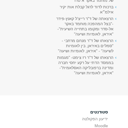
של מוחמד באקר א־סדר"
ברכות לדוד לרגל קבלת אות יקיר
אילמ״א
הרצאתה של ד"ר רייצ'ל קאנץ-פידר
-"בצל המהפכה:מוחמד באקר
אל-סדר ומקומו בתחייה השיעית"-
"איראן, לאומיות ושיעה"
הרצאתו של ד"ר מנחם מרחבי -
"סמלים באיראן, בין לאומיות
לשיעה" - "איראן, לאומיות ושיעה"
הרצאתו של ד"ר רז צימט- "מגמות
בממסד הדתי על רקע יחסי חברה
ומדינה ברפובליקה האסלאמית"-
"איראן, לאומיות ושיעה"
סטודנטים
ידיעון הפקולטה
Moodle