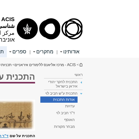
תוכן
תפריט
עליון
ראשי
ACIS - מרכז אליאנס ללימודים איראניים
شناسی 
مرکز ا
אוניבר
אודותינו
מחקרים
ספרים
תכ
|
|
הינך נמצא כאן
>
ACIS - מרכז אליאנס ללימודים איראניים
>
תכניות
>
התכנית ע"
ראשי
התכנית לחקר יהודי
איראן בישראל
התכנית ע"ש חביב לוי
אודות התכנית
עדויות
ד"ר חביב לוי
האוסף
מבחר מקורות
התכנית על שם
ד"ר ח