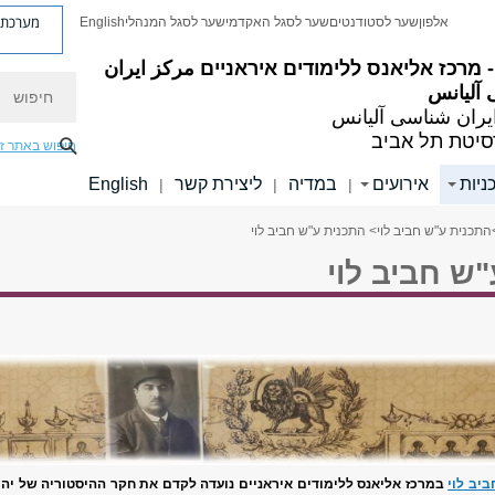
מערכת פ
אלפון
שער לסטודנטים
שער לסגל האקדמי
שער לסגל המנהלי
English
مرکز ایران
חיפוש
آلیانس
یران شناسی آلیانس
סיטת תל אביב
חיפוש באתר ז
ניות
אירועים
במדיה
ליצירת קשר
English
|
|
|
התכנית ע"ש חביב לוי
> התכנית ע"ש חביב לוי
ש חביב לוי
ביב לוי
במרכז אליאנס ללימודים איראניים נועדה לקדם את חקר ההיסטוריה של יהו