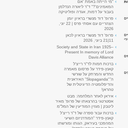
"מי הייתה באמת 'אם
ות
המאמינים'?" ד"ר ליאורה הנדלמן
בעבור על דמות, אגדה ופוליטיקה
פרופ' דוד מנשרי בראיון יומן
ים
הצהריים עם אסתי פרס | 22 יוני,
2026
ים
פרופ' דוד מנשרי בראיון לכאן
די
11|21 ביוני, 2026
Society and State in Iran 1925–
Present In memory of Lord
ים
Davis Alliance
ברכות חמות לד"ר רייצ'ל
קאנץ-פידר על פרסום מאמרה
ים
החדש והמרתק על שורשי
ה־“Slopaganda” האיראנית
והדיפלומטיה הדיגיטלית של
טהראן!
איראן לאחר המלחמה: מבט
אסטרטגי בהרצאתו של פרופ' מאיר
ליטבק | מגזין המודיעין של המל"מ
ברכות עבור ספרה של ד"ר רייצ'ל
קאנץ-פידר "המודרניזם השיעי
המהפכני בעיראק, הגותו ומורשתו