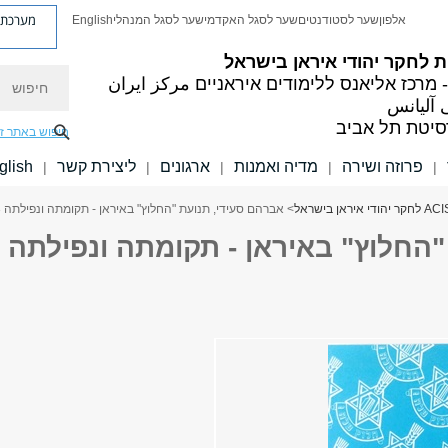
מערכת פ
אלפון
שער לסטודנטים
שער לסגל האקדמי
שער לסגל המנהלי
English
 לחקר יהודי איראן בישראל
חיפוש
مرکز ایران
آلیانس
סיטת תל אביב
חיפוש באתר ז
פרוזה ושירה
מדיה ואמנות
ארגונים
ליצירת קשר
glish
|
|
|
|
|
> אברהם סעידי, תנועת "החלוץ" באיראן - תקומתה ונפילתה 1942-1963
"החלוץ" באיראן - תקומתה ונפילתה