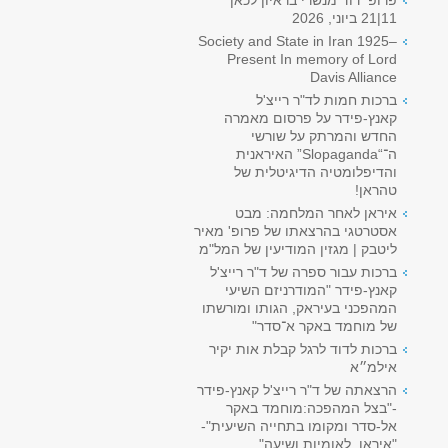
פרופ' דוד מנשרי בראיון לכאן
11|21 ביוני, 2026
Society and State in Iran 1925–
Present In memory of Lord
Davis Alliance
ברכות חמות לד"ר רייצ'ל
קאנץ-פידר על פרסום מאמרה
החדש והמרתק על שורשי
ה־“Slopaganda” האיראנית
והדיפלומטיה הדיגיטלית של
טהראן!
איראן לאחר המלחמה: מבט
אסטרטגי בהרצאתו של פרופ' מאיר
ליטבק | מגזין המודיעין של המל"מ
ברכות עבור ספרה של ד"ר רייצ'ל
קאנץ-פידר "המודרניזם השיעי
המהפכני בעיראק, הגותו ומורשתו
של מוחמד באקר א־סדר"
ברכות לדוד לרגל קבלת אות יקיר
אילמ״א
הרצאתה של ד"ר רייצ'ל קאנץ-פידר
-"בצל המהפכה:מוחמד באקר
אל-סדר ומקומו בתחייה השיעית"-
"איראן, לאומיות ושיעה"