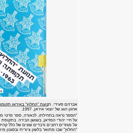
אברהם סעידי, ת
נועת "החלוץ" באיראן תקומתה ונפיל
ארגון הגג של יוצאי איראן, 1997.
"הספר נראה בתחילתו, לכאורה, ספר פרטי מ
על חיי יהודי המדאן, בשושן הבירה. בתקופת 
על מגזרים רחבים ורבדים שונים של כלל קהיל
"החלוץ" שבו מתואר בלשון ציורית ובסגנון מי