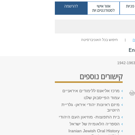
ניות
אזור אישי
להרשמה
לסטודנטים.יות
ה
חיפוש בכל האוניברסיטה
En
קישורים נוספים
מרכז אליאנס ללימודים איראניים
עמוד הפייסבוק שלנו
מיזם ראיונות יהודי איראן- גלריית
היוטיוב
בית התפוצות- מוזיאון העם היהודי
הספריה הלאומית של ישראל
Iranian Jewish Oral History