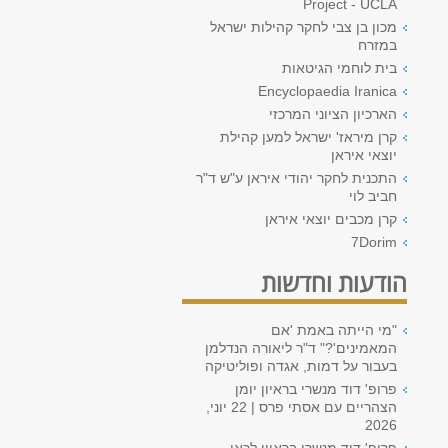
Project - UCLA
מכון בן צבי לחקר קהילות ישראל
במזרח
בית לוחמי הגיטאות
Encyclopaedia Iranica
הארכיון הציוני המרכזי
קרן מיראז' ישראל למען קהילת
יוצאי איראן
התכנית לחקר יהודי איראן ע"ש ד"ר
חביב לוי
קרן מכבים יוצאי איראן
7Dorim
הודעות וחדשות
"מי הייתה באמת 'אם
המאמינים'?" ד"ר ליאורה הנדלמן
בעבור על דמות, אגדה ופוליטיקה
פרופ' דוד מנשרי בראיון יומן
הצהריים עם אסתי פרס | 22 יוני,
2026