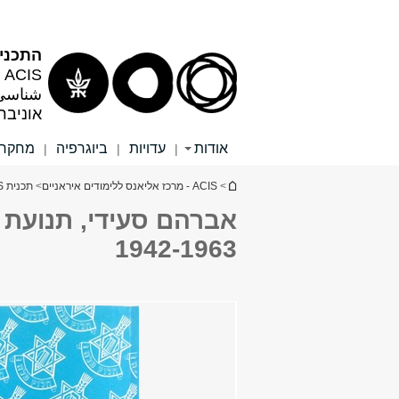
תוכן
תפריט
עליון
ראשי
התכנית
ACIS - מרכז אליאנס ללימודים איראניים
شناسی 
אוניבר
אודות
עדויות
ביוגרפיה
מחקר
|
|
|
הינך נמצא כאן
>
ACIS - מרכז אליאנס ללימודים איראניים
>
תכנית ACIS לחקר יהודי איראן בישראל
אברהם סעידי, תנועת 
1942-1963