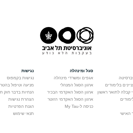
סגל ומינהלה
נגישות
יברסיטה
אגפים ומשרדי מינהלה
נגישות בקמפוס
יינים בלימודים
ארגון הסגל המנהלי
מניעה וטיפול בהטר
י קבלה לתואר ראשון
ארגון הסגל האקדמי הבכיר
הנחיות בדבר חוק ח
ימודים
ארגון הסגל האקדמי הזוטר
הצהרת נגישות
כניסה ל-My Tau
הגנת הפרטיות
 האישי
תנאי שימוש