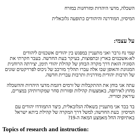
השכלה, מדעי היהדות ומזרחנות במזרח
המיסיון, המודרנה והיהודים כתופעה גלובאלית
על עצמי:
שמי נח גרבר ואני מתעניין במפגש בין יהודים אשכנזים ליהודים
לא-אשכנזים בארץ ובתפוצות, בעיקר בעת החדשה. בעבר חקרתי את
הסוגיה הזאת דרך מקרה הבוחן של קהילת יהודי תימן, יצירתה הרוחנית
המגוונת והאופן שבו אלה עברו תהליך מורכב של ניכוס לפרויקטים שונים
של תרבות יהודית מודרנית ותרבות עברית חדשה.
עתה אני בוחן את ההתקבלות של זרמים דוגמת מדעי היהדות וההשכלה
מחוץ לאירופה, באמצעות קהילות ופזורות סחר שמקורותיהן במצרים,
עיראק וסוריה.
בד בבד אני מתעניין בשאלה הגלובאלית, כיצד התמודדו יהודים עם
המיסיון בעת החדשה; למשל דרך המקרה של קהילת ביתא ישראל
באתיופיה החל מאמצע המאה ה-19?
Topics of research and instruction: