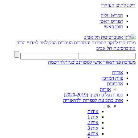
דילוג לתוכן העיקרי
תפריט עליון
תפריט ראשי
תוכן ראשי
מרכז קיפ לחקר הספרות והתרבות העברית
הפקולטה למדעי הרוח
אוניברסיטת תל אביב
מערכת פניות
אזור אישי לסטודנטים.יות
להרשמה
אודות
צוות המרכז
ארכיונים
אודות
ספרות פלוס תש״ף (2020-2019)
אות: כתב עת לספרות ולתיאוריה
אות
אודות
אות 1
אות 2
אות 3
אות 4