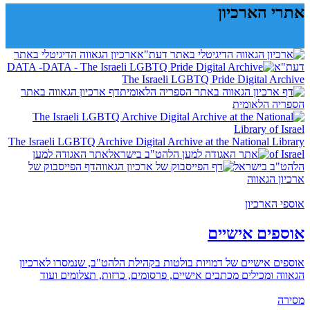
אתרי הארכיון
ארכיון הגאווה הדיגיטלי באתר
דעת"א
DATA -
The Israeli LGBTQ Pride Digital Archive
דף ארכיון הגאווה באתר
הספריה הלאומית
The Israeli LGBTQ Archive Digital Archive at the National Library
of Israel
אתר האגודה למען
הלהט"ב בישראל
דף הפייסבוק של
ארכיון הגאווה
אוספי הארכיון
אוספים אישיים
אוספים אישיים של דמויות בולטות בקהילת הלהט"ב, שנמסרו לארכיון
הגאווה ומכילים מכתבים אישיים, פרסומים, כרזות, תצלומים ועוד
מסירה