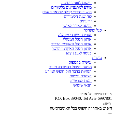
רישום לאוניברסיטה
מידע למתעניינים בלימודים
חישוב סיכויי קבלה לתואר ראשון
לוח שנת הלימודים
ידיעונים
כניסה לאזור האישי
סגל ומינהלה
אגפים ומשרדי מינהלה
ארגון הסגל המנהלי
ארגון הסגל האקדמי הבכיר
ארגון הסגל האקדמי הזוטר
כניסה ל-My Tau
נגישות
נגישות בקמפוס
מניעה וטיפול בהטרדה מינית
הנחיות בדבר חוק חופש המידע
הצהרת נגישות
הגנת הפרטיות
תנאי שימוש
אוניברסיטת תל אביב
P.O. Box 39040, Tel Aviv 6997801
חיפוש באתר זה
חיפוש בכל האוניברסיטה