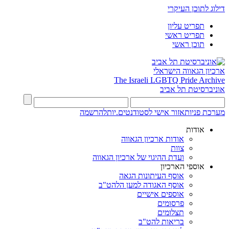
דילוג לתוכן העיקרי
תפריט עליון
תפריט ראשי
תוכן ראשי
ארכיון הגאווה הישראלי
The Israeli LGBTQ Pride Archive
אוניברסיטת תל אביב
מערכת פניות
אזור אישי לסטודנטים.יות
להרשמה
אודות
אודות ארכיון הגאווה
צוות
ועדת ההיגוי של ארכיון הגאווה
אוספי הארכיון
אוסף העיתונות הגאה
אוסף האגודה למען הלהט"ב
אוספים אישיים
פרסומים
תצלומים
בריאות להט"ב