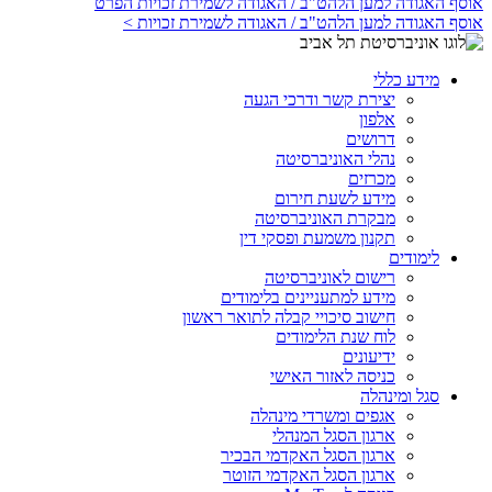
אוסף האגודה למען הלהט"ב / האגודה לשמירת זכויות הפרט
אוסף האגודה למען הלהט"ב / האגודה לשמירת זכויות >
מידע כללי
יצירת קשר ודרכי הגעה
אלפון
דרושים
נהלי האוניברסיטה
מכרזים
מידע לשעת חירום
מבקרת האוניברסיטה
תקנון משמעת ופסקי דין
לימודים
רישום לאוניברסיטה
מידע למתעניינים בלימודים
חישוב סיכויי קבלה לתואר ראשון
לוח שנת הלימודים
ידיעונים
כניסה לאזור האישי
סגל ומינהלה
אגפים ומשרדי מינהלה
ארגון הסגל המנהלי
ארגון הסגל האקדמי הבכיר
ארגון הסגל האקדמי הזוטר