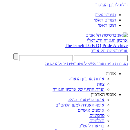
דילוג לתוכן העיקרי
תפריט עליון
תפריט ראשי
תוכן ראשי
ארכיון הגאווה הישראלי
The Israeli LGBTQ Pride Archive
אוניברסיטת תל אביב
מערכת פניות
אזור אישי לסטודנטים.יות
להרשמה
אודות
אודות ארכיון הגאווה
צוות
ועדת ההיגוי של ארכיון הגאווה
אוספי הארכיון
אוסף העיתונות הגאה
אוסף האגודה למען הלהט"ב
אוספים אישיים
פרסומים
תצלומים
בריאות להט"ב