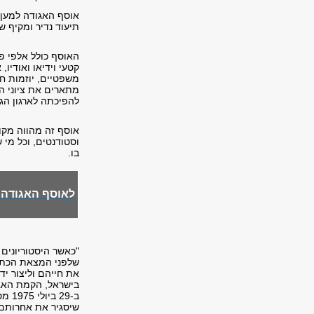
אוסף האגודה למען ה
תיעוד נדיר ומקיף ש
האוסף כולל אלפי פר
קטעי וידיאו ואודי
משפטיים, יוזמות חב
מתארים את ציוני ה
להפיכתה לארגון הג
אוסף זה מהווה מקור
וסטודנטים, וכל מי 
בו.
לאוסף האגודה 
"כאשר היסטוריונים 
שלפני המצאת הכתב
את חייהם וליצור יד
בישראל, הקמת האגו
ב-9
שיסגיר את אחרותם,