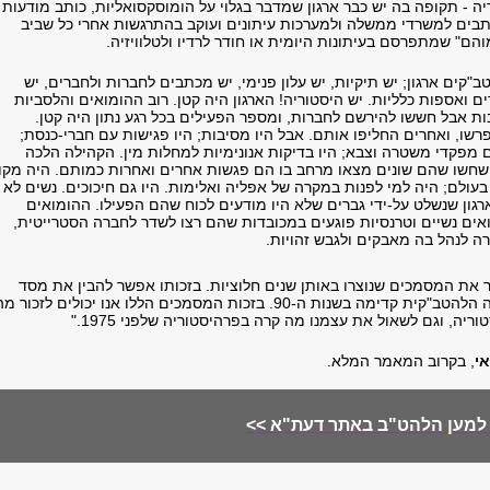
יה - תקופה בה יש כבר ארגון שמדבר בגלוי על הומוסקסואליות, כותב מודעות
תבים למשרדי ממשלה ולמערכות עיתונים ועוקב בהתרגשות אחרי כל שביב
הם" שמתפרסם בעיתונות היומית או חודר לרדיו ולטלוויזיה.
 ללהטב"קים ארגון; יש תיקיות, יש עלון פנימי, יש מכתבים לחברות ולחברים, יש
ים ואספות כלליות. יש היסטוריה! הארגון היה קטן. רוב ההומואים והלסביות
ות אבל חששו להירשם לחברות, ומספר הפעילים בכל רגע נתון היה קטן.
רשו, ואחרים החליפו אותם. אבל היו מסיבות; היו פגישות עם חברי-כנסת;
מפקדי משטרה וצבא; היו בדיקות אנונימיות למחלות מין. הקהילה הלכה
חשו שהם שונים מצאו מרחב בו הם פגשות אחרים ואחרות כמותם. היה מקו
עולם; היה למי לפנות במקרה של אפליה ואלימות. היו גם חיכוכים. נשים לא
גון שנשלט על-ידי גברים שלא היו מודעים לכוח שהם הפעילו. ההומואים
אים נשיים וטרנסיות פוגעים במכובדות שהם רצו לשדר לחברה הסטרייטית,
רה לנהל בה מאבקים ולגבש זהויות.
ר את המסמכים שנוצרו באותן שנים חלוציות. בזכותו אפשר להבין את מסד
שעליו פרצה הקהילה הלהטב"קית קדימה בשנות ה-90. בזכות המסמכים הללו אנו יכולים לזכור מ
יה, וגם לשאול את עצמנו מה קרה בפרהיסטוריה שלפני 1975."
אי
, בקרוב המאמר המלא.
למען הלהט"ב באתר דעת"א >>