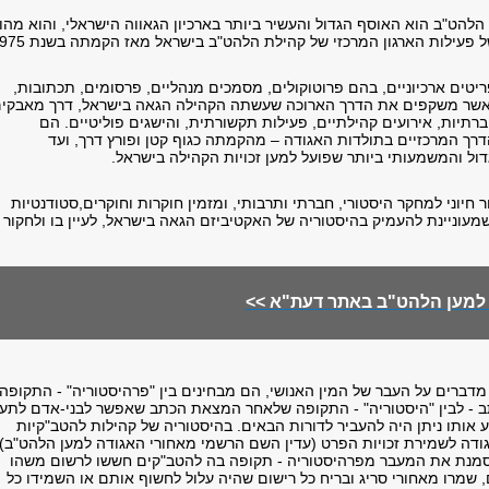
להט"ב הוא האוסף הגדול והעשיר ביותר בארכיון הגאווה הישראלי, והוא מהו
ל פעילות הארגון המרכזי של קהילת הלהט"ב בישראל מאז הקמתה בשנת 1975.
יטים ארכיוניים, בהם פרוטוקולים, מסמכים מנהליים, פרסומים, תכתובות,
ו, אשר משקפים את הדרך הארוכה שעשתה הקהילה הגאה בישראל, דרך מאבקי
רתיות, אירועים קהילתיים, פעילות תקשורתית, והישגים פוליטיים. הם
דרך המרכזיים בתולדות האגודה – מהקמתה כגוף קטן ופורץ דרך, ועד
דול והמשמעותי ביותר שפועל למען זכויות הקהילה בישראל.
 חיוני למחקר היסטורי, חברתי ותרבותי, ומזמין חוקרות וחוקרים,סטודנטיות
שמעוניינת להעמיק בהיסטוריה של האקטיביזם הגאה בישראל, לעיין בו ולחקור
למען הלהט"ב באתר דעת"א >>
מדברים על העבר של המין האנושי, הם מבחינים בין "פרהיסטוריה" - התקופה
 - לבין "היסטוריה" - התקופה שלאחר המצאת הכתב שאפשר לבני-אדם לתע
ע אותו ניתן היה להעביר לדורות הבאים. בהיסטוריה של קהילות להטב"קיות
דה לשמירת זכויות הפרט (עדין השם הרשמי מאחורי האגודה למען הלהט"ב)
2 ביולי 1975 מסמנת את המעבר מפרהיסטוריה - תקופה בה להטב"קים חששו לרשום משהו
 שמרו מאחורי סריג ובריח כל רישום שהיה עלול לחשוף אותם או השמידו כל