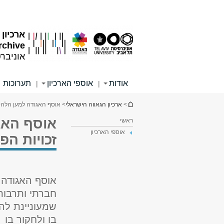
תוכן
תפריט
עליון
ראשי
ארכיון
rchive
אוניבר
אודות
אוספי הארכיון
תערוכות
|
|
הינך נמצא כאן
>
ארכיון הגאווה הישראלי
> אוסף האגודה למען הלהט
אוסף האג
ראשי
אוספי הארכיון
זכויות הפ
אוסף האגודה 
חברתי ותרבותי
שמעוניינת לה
בו ולחקור בו