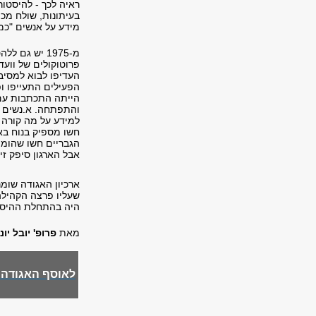
ראיה לכך - להיסטור
בעיתונות, שולח מכ
מידע על אנשים "כמו
מ-1975 יש גם
פרוטוקולים של וועד
העדיפו לבוא למסיב
הפעילים התעייפו ופ
הייתה התכתבות עם 
והתפתחה. א.נשים ש
למידע על מה קורה ב
חשו מספיק בנוח באר
הגבריים חשו שהומו
אבל הארגון סיפק זי
ארכיון האגודה שומ
היה בהתחלת ההיסטור
מאת
פרופ' יובל יונ
לאוסף האגודה 