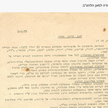
דה למען הלהט"ב: