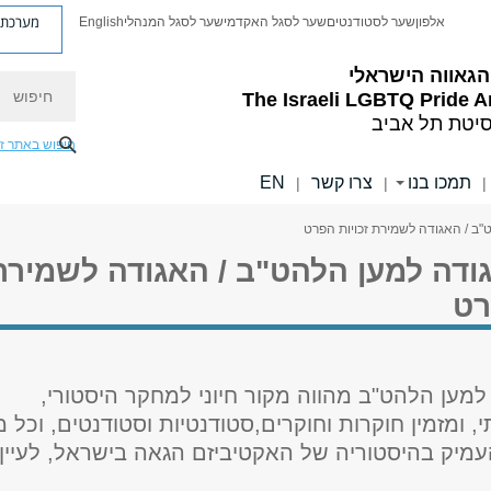
מערכת פ
אלפון
שער לסטודנטים
שער לסגל האקדמי
שער לסגל המנהלי
English
 הגאווה הישראלי
חיפוש
The Israeli LGBTQ Pride A
סיטת תל אביב
חיפוש באתר ז
תמכו בנו
צרו קשר
EN
|
|
|
"ב / האגודה לשמירת זכויות הפרט
ודה למען הלהט"ב / האגודה לשמירת
רט
למען הלהט"ב מהווה מקור חיוני למחקר היסטורי,
, ומזמין חוקרות וחוקרים,סטודנטיות וסטודנטים, וכל מ
עמיק בהיסטוריה של האקטיביזם הגאה בישראל, לעיין