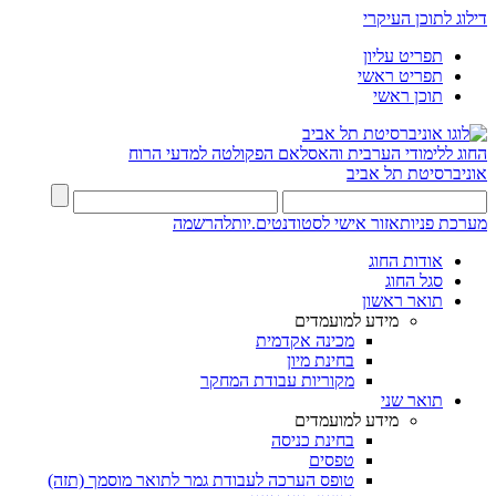
דילוג לתוכן העיקרי
תפריט עליון
תפריט ראשי
תוכן ראשי
החוג ללימודי הערבית והאסלאם
הפקולטה למדעי הרוח
אוניברסיטת תל אביב
מערכת פניות
אזור אישי לסטודנטים.יות
להרשמה
אודות החוג
סגל החוג
תואר ראשון
מידע למועמדים
מכינה אקדמית
בחינת מיון
מקוריות עבודת המחקר
תואר שני
מידע למועמדים
בחינת כניסה
טפסים
טופס הערכה לעבודת גמר לתואר מוסמך (תזה)