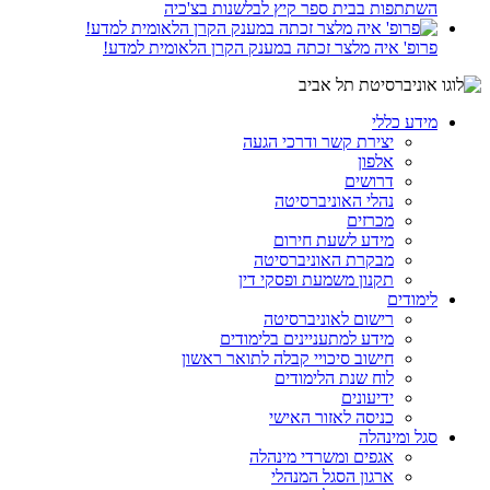
השתתפות בבית ספר קיץ לבלשנות בצ'כיה
פרופ' איה מלצר זכתה במענק הקרן הלאומית למדע!
מידע כללי
יצירת קשר ודרכי הגעה
אלפון
דרושים
נהלי האוניברסיטה
מכרזים
מידע לשעת חירום
מבקרת האוניברסיטה
תקנון משמעת ופסקי דין
לימודים
רישום לאוניברסיטה
מידע למתעניינים בלימודים
חישוב סיכויי קבלה לתואר ראשון
לוח שנת הלימודים
ידיעונים
כניסה לאזור האישי
סגל ומינהלה
אגפים ומשרדי מינהלה
ארגון הסגל המנהלי