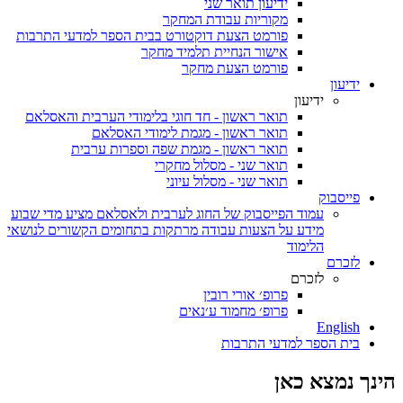
ידיעון תואר שני
מקוריות עבודת המחקר
פורמט הצעת דוקטורט בבית הספר למדעי התרבות
אישור הנחיית תלמיד מחקר
פורמט הצעת מחקר
ידיעון
ידיעון
תואר ראשון - חד חוגי בלימודי הערבית והאסלאם
תואר ראשון - מגמת לימודי האסלאם
תואר ראשון - מגמת שפה וספרות ערבית
תואר שני - מסלול מחקרי
תואר שני - מסלול עיוני
פייסבוק
עמוד הפייסבוק של החוג לערבית ולאסלאם מציע מדי שבוע
מידע על הצעות עבודה מרתקות בתחומים הקשורים לנושאי
הלימוד
לזכרם
לזכרם
פרופ׳ אורי רובין
פרופ׳ מחמוד ע׳נאים
English
בית הספר למדעי התרבות
הינך נמצא כאן