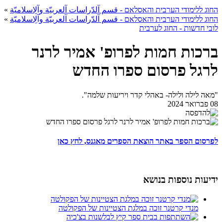
החוג ללימודי הערבית והאסלאם - قسم آلدّراسات آلعربيّة وآلِاسلاميّة
»
החוג ללימודי הערבית והאסלאם - قسم آلدّراسات آلعربيّة وآلِاسلاميّة
»
לובי חדשות - החוג לערבית
ברכות חמות לפרופ' אמיר לרנר
לרגל פרסום ספרו החדש
"מאה לילה ולילה- באהלי קדר ויריעות שלמה".
08 פברואר 2024
לפרסום הספר באתר הוצאת הספרים מאגנס, לחץ כאן
ידיעות נוספות בנושא
מנדי קרטנר זוכה במלגת הצטיינות של הפקולטה