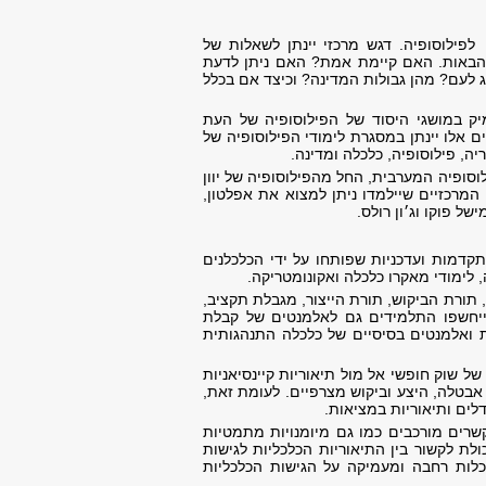
פילוסופיה. דגש מרכזי יינתן לשאלות של
ת הבאות. האם קיימת אמת? האם ניתן לדעת
ג לעם? מהן גבולות המדינה? וכיצד אם בכלל
מיק במושגי היסוד של הפילוסופיה של העת
לו יינתן במסגרת לימודי הפילוסופיה של
וסופיה, יתוודעו למעל 2000 שנות חשיבה של הפילוסופיה המערבית, החל מהפילוסופיה של יוון
ו. מבין ההוגים המרכזיים שיילמדו ניתן למצוא את אפלטון,
של פוקו וג׳ון רולס.
תקדמות ועדכניות שפותחו על ידי הכלכלנים
 לימודי מאקרו כלכלה ואקונומטריקה.
תורת הביקוש, תורת הייצור, מגבלת תקציב,
 ייחשפו התלמידים גם לאלמנטים של קבלת
ות ואלמנטים בסיסיים של כלכלה התנהגותית
 שוק חופשי אל מול תיאוריות קיינסיאניות
אבטלה, היצע וביקוש מצרפיים. לעומת זאת,
לים ותיאוריות במציאות.
שרים מורכבים כמו גם מיומנויות מתמטיות
ת לקשור בין התיאוריות הכלכליות לגישות
כלות רחבה ומעמיקה על הגישות הכלכליות