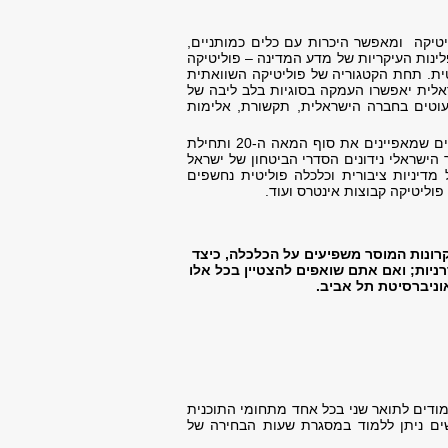
טיקה ומאפשר היכרות עם כלים כמותניים,
ינות העיקריות של מדע המדינה – פוליטיקה
טית. תחת הקטגוריה של פוליטיקה השוואתית
שראלית יאפשרו העמקה בסוגיות בלב ליבה של
יעוטים בחברה הישראלית, תקשורת, אלימות
התחום של יחסים בינלאומיים עוסק במערכת הגלובלית המורכבת, בתהליכי הגלובליזציה המהירים שמאפיינים את סוף המאה ה-20 ותחילת
שר הישראלי נידונים הסדרי הביטחון של ישראל
דיניות ציבורית וכלכלה פוליטית נחשפים
ליטיקה קבוצות אינטרס ועוד. ​
רונות המוסר משפיעים על הכלכלה, כיצד
יות; ואם אתם שואפים להצטיין בכל אלו
וניברסיטת תל אביב.
ודים לתואר שני בכל אחד מתחומי התוכנית
ם ניתן ללמוד במסגרת שעות הבחירה של