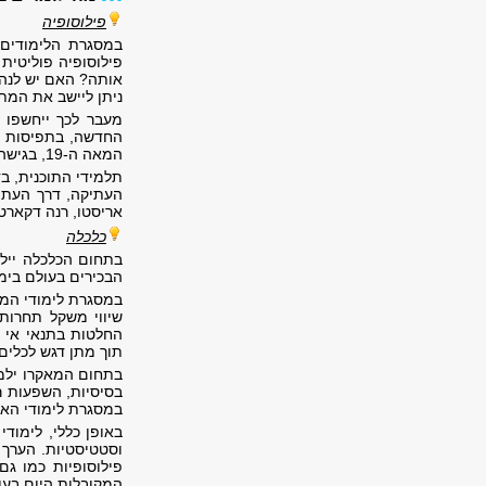
פילוסופיה
במסגרת הלימודים 
פילוסופיה פוליטית
אותה? האם יש לנהוג
ניתן ליישב את המתח 
מעבר לכך ייחשפו ה
החדשה, בתפיסות ה
המאה ה-19, בגישה הרומנטית שרווחה בה, בהתפתחות התיאוריה הביקורתית ובקשר שבין היסטוריה, פילוסופיה, כלכלה ומדינה.
אריסטו, רנה דקארט, 
כלכלה
בתחום הכלכלה יילמ
הבכירים בעולם בימנ
במסגרת לימודי המי
שיווי משקל תחרות
החלטות בתנאי אי ו
תוך מתן דגש לכלים 
בתחום המאקרו ילמד
בסיסיות, השפעות ר
במסגרת לימודי האקו
באופן כללי, לימוד
וסטטיסטיות. הערך 
פילוסופיות כמו ג
המקובלות היום בעו