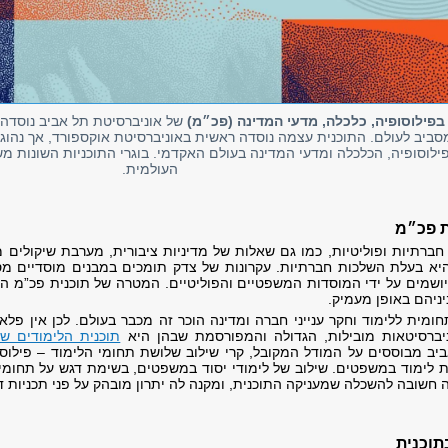
בפילוסופיה, כלכלה, מדעי המדינה (פכ״מ)
ביב לעולם. התוכנית עצמה נוסדה ראשית באוניברסיטת אוקספורד, אך נהוגה
פילוסופיה, הכלכלה ומדעי המדינה בעולם האקדמי. בוגרי התוכניות השונות
העולמית.
ת פכ״מ
ברתיות ופוליטיות, כמו גם שאלות של מדיניות ציבורית, מערבת שיקולים ממ
היא בעלת השלכות חברתיות. עקרונות של צדק תומכים במבנים מוסדיים מ
יושמים על ידי המוסדות המשפטיים והפוליטיים. המטרה של תוכנית פכ”מ היא
יניהם באופן מעמיק.
חומית ללימוד וחקר ענייני חברה ומדינה הוכר זה מכבר בעולם. לכן אין פל
ברסיטאות מובילות, הגדולה והמפורסמת שבהן היא
תוכנית הלימודים ש
יב מבוססים על המודל המקובל, קרי שילוב שלושת תחומי הלימוד – פילוסו
ת לימוד במשפטים. שילוב של לימודי יסוד במשפטים, בשימת דגש על תחומי ה
חשובה להשכלה שמעניקה התוכנית, ומקנה לה יתרון מובהק על פני תכניות ד
תוכנית