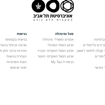
סגל ומינהלה
נגישות
יברסיטה
אגפים ומשרדי מינהלה
נגישות בקמפוס
יינים בלימודים
ארגון הסגל המנהלי
מניעה וטיפול בהטר
י קבלה לתואר ראשון
ארגון הסגל האקדמי הבכיר
הנחיות בדבר חוק ח
ימודים
ארגון הסגל האקדמי הזוטר
הצהרת נגישות
כניסה ל-My Tau
הגנת הפרטיות
 האישי
תנאי שימוש