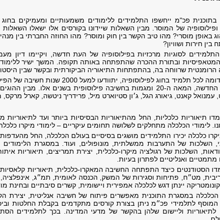
בתוכנית פכ"מ ייחשפו התלמידים ללימודים משמעותיים ומעמיקים בחוג ל
 ופילוסופיה של המוסר. מבין השאלות שיידונו בקורסים אלו ישאלו השאלו
 באופן מוסרי? מהו טיב הקשר בין חוק ומוסר? מהו החוזה החברתי בין מנהי
בין חירות ושוויון?
תלמידים לסוגיות מרכזיות בפילוסופיה של העת חדשה, ויקיימו דיון מע
מטאפיסיות ובתורת ההכרה שהתפתחה באותה תקופה. המשך ישיר ללימודים א
תלמידי התוכנית, בדומה לכל תלמיד בחוג לפיל
העתיקה, דרך העת החדשה, המאה ה-20 ומגמות בחשיבה פילוסופית בשנים אל
עמנואל קאנט, גיאורג הגל, ג׳ון סטיוארט מיל, פרידריך ניטשה, קארל מרקס, מי
דו תיאוריות כלכליות, החל מהתיאוריות הבסיסיות ביותר ועד לתיאוריות מ
ו. לימודי הכלכלה מתחלקים לשלושה תחומים עיקריים – לימודי מיקרו כלכלה,
קרו כלכלה יכירו התלמידים מושגים בסיסיים בעולם הכלכלה, החל מהעדפות, 
י, השלכות של התערבות ממשלתית, מונופולים, ועוד. במסגרת הלימודים
דאות, השלכות של רגולציה מיקרו-כלכלית, יצירת תמריצים, תיאוריות אית
מתמטיים ואנליטיים לפתרון בעיות.
ו הסטודנטים כיצד התפתחה החשיבה המאקרו-כלכלית, תיאוריות קלאסיות של
יבית, מט״ח, פתיחות וסגירות של המשק, הכנסה לאומית, תמ״ג, אינפלציה, 
נומטריקה יינתן דגש לכלכלה אמפירית ויישומית, קשרים סיבתיים ובחינת מוד
י הכלכלה במסגרת התוכנית מאפשרים פיתוח של חשיבה אנליטית, יצירת הק
המוסף לתלמידי פכ״מ ניתן בצורת קורסים מתקדמים בקבלת החלטות וביכול
ם לתיאוריות וליישום שלהן בהקשר של מדעי המדינה. בכך לתלמידים הסת
לם.