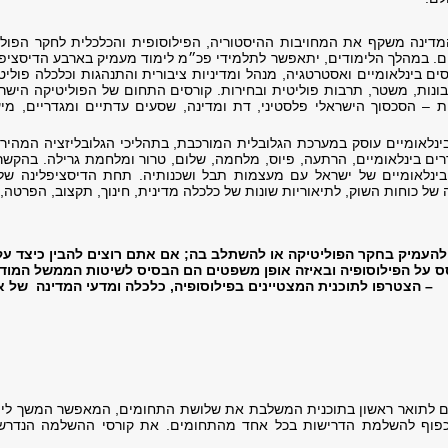
מדינה משקף את המחויבות ההיסטוריה, הפילוסופית והכלכלית לחקר הפולי
ם. במהלך הלימודים, יתאפשר לתלמידי פכ״מ לימוד מעמיק בארבע הדיסציפל
ים בינלאומיים ואסטרטגיה, מנהל ומדיניות ציבורית והתנהגות וכלכלה פולי
 ריבונות, משטר, תרבות פוליטית ובחירות. קורסים התחום של הפוליטיקה הי
ת – הסכסוך הישראלי פלסטיני, דת ומדינה, שסעים עדתיים ומגדריים, מ
21, בהסדרים בינלאומיים, הרתעה, פיוס, מלחמה, שלום, טרור ומלחמת גרילה. בהק
ינלאומיים של ישראל עם מעצמות תבל ושכנותיה. תחת הדיסציפלינה של מ
 כוחות השוק, לתיאוריות שונות של כלכלה מדינית, חינוך, תקצוב, הפרטה, פו
העמיק בחקר הפוליטיקה או להשתלב בה; אם אתם רוצים להבין כיצד עק
 על הפילוסופיה ובאיזה אופן משפטים הם הבסיס לשיטות הממשל המודרנ
– הצטרפו לתוכנית המצטיינים בפילוסופיה, כלכלה ומדעי המדינה של א
ים לתואר ראשון בתוכנית המשלבת את שלושת התחומים, המאפשר המשך לימ
פוף להשלמת הדרישות בכל אחד מהתחומים. את קורסי ההשלמה הנדרשי