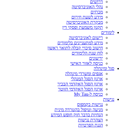
דרושים
נהלי האוניברסיטה
מכרזים
מידע לשעת חירום
מבקרת האוניברסיטה
תקנון משמעת ופסקי דין
לימודים
רישום לאוניברסיטה
מידע למתעניינים בלימודים
חישוב סיכויי קבלה לתואר ראשון
לוח שנת הלימודים
ידיעונים
כניסה לאזור האישי
סגל ומינהלה
אגפים ומשרדי מינהלה
ארגון הסגל המנהלי
ארגון הסגל האקדמי הבכיר
ארגון הסגל האקדמי הזוטר
כניסה ל-My Tau
נגישות
נגישות בקמפוס
מניעה וטיפול בהטרדה מינית
הנחיות בדבר חוק חופש המידע
הצהרת נגישות
הגנת הפרטיות