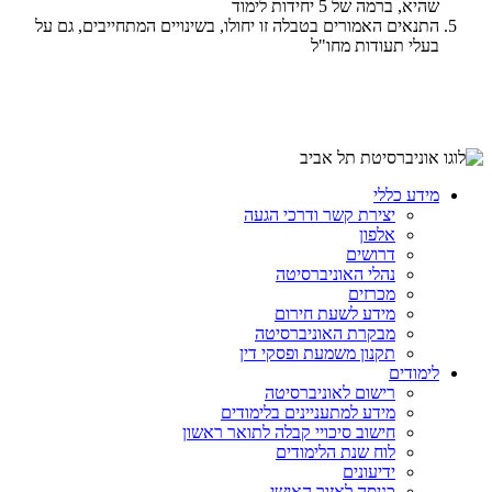
שהיא, ברמה של 5 יחידות לימוד
התנאים האמורים בטבלה זו יחולו, בשינויים המתחייבים, גם על
בעלי תעודות מחו"ל
מידע כללי
יצירת קשר ודרכי הגעה
אלפון
דרושים
נהלי האוניברסיטה
מכרזים
מידע לשעת חירום
מבקרת האוניברסיטה
תקנון משמעת ופסקי דין
לימודים
רישום לאוניברסיטה
מידע למתעניינים בלימודים
חישוב סיכויי קבלה לתואר ראשון
לוח שנת הלימודים
ידיעונים
כניסה לאזור האישי