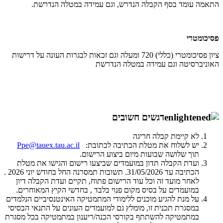
התאמה עומד בסף הקבלה הנדרש, וגם עמידה במטלה הנדרשת.
פסיכומטרי
ציון פסיכומטרי (כללי) 720 ומעלה וגם זכאות לבגרות העונה על דרישות
האוניברסיטה וגם עמידה במטלה הנדרשת
דגשים חשובים
לא קיימת קבלה חריגה
יש לשלוח את מטלת הכתיבה לכתובת:
Ppe@tauex.tau.ac.il
תוך שלושה שבועות מיום ביצוע הרישום.
ועדת הקבלה תדון במועמדים שביצעו רישום והגישו את מטלת
הכתיבה עד 31/05/2026. תשובות תמסרנה החל בחודש יוני 2026 .
לאחר מועד זה וכל עוד הרישום פתוח, תקיים ועדת הקבלה דיון
במועמדים על בסיס מקום פנוי בלבד , בחדשי הקיץ המאוחרים.
על מנת להגיע מוכנים ללימודי המתמטיקה האינטנסיביים הנלמדים
במסגרת תכנית זו, מומלץ גם למועמדים העונים על התנאי הבסיסי
במתמטיקה להשתתף בקורסי הכנה/ריענון במתמטיקה בכל מסגרת